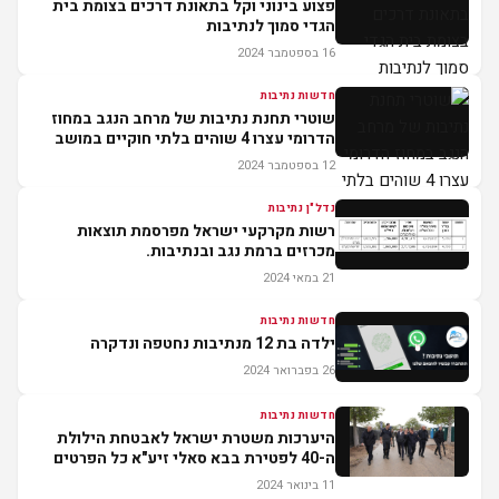
פצוע בינוני וקל בתאונת דרכים בצומת בית
הגדי סמוך לנתיבות
16 בספטמבר 2024
חדשות נתיבות
שוטרי תחנת נתיבות של מרחב הנגב במחוז
הדרומי עצרו 4 שוהים בלתי חוקיים במושב
כפר מימון.
12 בספטמבר 2024
נדל"ן נתיבות
רשות מקרקעי ישראל מפרסמת תוצאות
מכרזים ברמת נגב ובנתיבות.
21 במאי 2024
חדשות נתיבות
ילדה בת 12 מנתיבות נחטפה ונדקרה
26 בפברואר 2024
חדשות נתיבות
היערכות משטרת ישראל לאבטחת הילולת
ה-40 לפטירת בבא סאלי זיע"א כל הפרטים
המלאים.
11 בינואר 2024