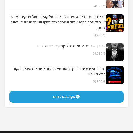
7/8 14:16
▶
"נתיבות תמיד הייתה עיר של שלום, של קהילה, של צדיקים", אומר
א', בעל עסק מקומי ותיק שמסרב בכל תוקף ששמו או אפילו תחום
עיסו...
7/8 11:49
סרטון הפריימריז של יריב לויןמקור: מיכאל שמש
7/8 09:34
▶
כמו כן- איש משרד החוץ ליאור חייט ימונה לשגריר באיטליהמקור:
מיכאל שמש
7/8 09:30
עקוב בטלגרם