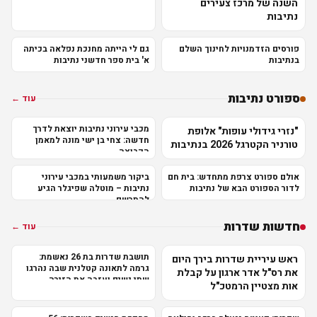
השנה של מרכז צעירים
נתיבות
פורסים הזדמנויות לחינוך השלם
גם לי הייתה מחנכת נפלאה בכיתה
בנתיבות
א' בית ספר חדשני נתיבות
ספורט נתיבות
עוד ←
מכבי עירוני נתיבות יוצאת לדרך
"נזרי גידולי עופות" אלופת
חדשה: צחי בן ישי מונה למאמן
טורניר הקטרגל 2026 בנתיבות
הקבוצה
אולם ספורט צרפת מתחדש: בית חם
ביקור משמעותי במכבי עירוני
לדור הספורט הבא של נתיבות
נתיבות – מוטלה שפיגלר הגיע
להתרשם
חדשות שדרות
עוד ←
תושבת שדרות בת 26 נאשמת:
ראש עיריית שדרות בירך היום
גרמה לתאונה קטלנית שבה נהרגו
את רס"ל אדר ארגון על קבלת
שתי נשים ועזבה את הזירה
אות מצטיין הרמטכ"ל