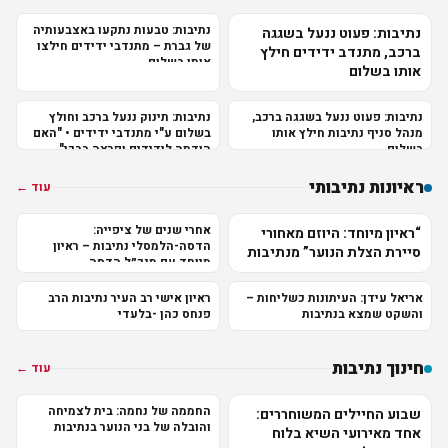
נתיבות: טבעות נתקעו באצבעותיה
נתיבות: פעוט ננעל בשגגה
של גברת – מתנדבי ידידים חילצו
ברכב, מתנדב ידידים חילץ
אותן בשלום
אותו בשלום
נתיבות: פעוט ננעל בשגגה ברכב,
נתיבות: תינוק ננעל ברכב וחולץ
מנהל סניף נתיבות חילץ אותו
בשלום ע"י מתנדבי ידידים • "האם
בשלום
הודתה לידידים ופרצה בבכי"
ראיונות נתיבותי
עוד ←
אחרי שנים של ציפייה:
“ראיון מיוחד: היוזם מאחורי
הדסה-הלמסלי נתיבות – ראיון
סיירת הצלת הנוער” מנתיבות
מיוחד עם מנכ״ל הדסה
אריאל עידן: העיתונות כשליחות –
ראיון אישי רב העיר נתיבות הרב
והשקט שמצא בנתיבות
פנחס כהן -בלעדי
חינוך נתיבות
עוד ←
החממה של נחמה: בית לצמיחה
שבוע החיילים המשוחררים:
והובלה של בני הנוער בנתיבות
אחד מאירועי השיא בלוח