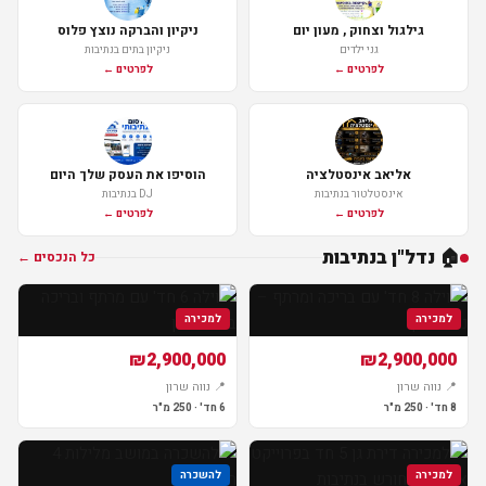
גילגול וצחוק , מעון יום
ניקיון והברקה נוצץ פלוס
גני ילדים
ניקיון בתים בנתיבות
לפרטים ←
לפרטים ←
אליאב אינסטלציה
הוסיפו את העסק שלך היום
אינסטלטור בנתיבות
DJ בנתיבות
לפרטים ←
לפרטים ←
🏠 נדל"ן בנתיבות
כל הנכסים ←
למכירה
למכירה
₪2,900,000
₪2,900,000
📍 נווה שרון
📍 נווה שרון
8 חד' · 250 מ"ר
6 חד' · 250 מ"ר
למכירה
להשכרה