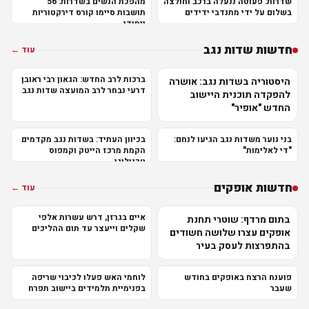
שדרות: פעוטה ננעלה ברכב וחולצה
מהפכת הנשים בשדרות: 56
בשלום על ידי מתנדבי ידידים
תושבות סיימו קורס דירקטוריות
ייחודי
חדשות שדות נגב
עוד ←
ברכות לרב החדש: הגאון רבי ראובן
היסטוריה בשדות נגב: אושרה
דרעי נבחר לרב המועצה שדות נגב
להפקדה תוכנית היישוב
החדש "אופיר"
בני נוער משדות נגב הגיעו לנחם:
בכיוון העתיד: בשדות נגב מקדמים
"די לאלימות"
הקמת מרכז הייטק וקמפוס
טכנולוגי
חדשות אופקים
עוד ←
איים בגרזן, דרש עשרות אלפי
בתום מרדף: שוטרי תחנת
שקלים וייעצר עד תום ההליכים
אופקים עצרו שלושה חשודים
בהתפרצות לעסק בעיר
פוענח הרצח באופקים בחודש
לוחמי האש פעלו לכיבוי שריפה
שעבר
בפנימיית תלמידים ביישוב תפרח