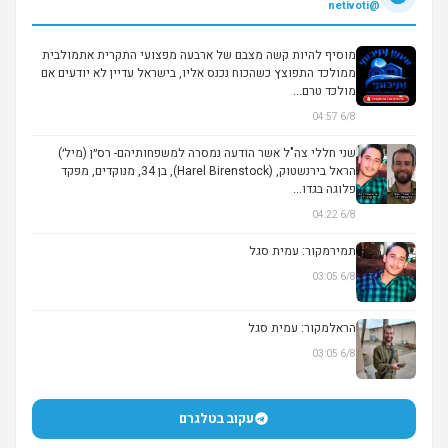
@netivoti
מוסיף להיות קשה מצבם של ארבעה מפצועי התקרית אתמולבית
ממולכד התפוצץ כשהכוח נכנס אליו, בישראל עדיין לא יודעים אם
מולכד טרם...
6/8 04:57
שני חללי צה"ל אשר הודעה נמסרה למשפחותיהם- רס״ן (מיל׳)
הראל בירנשטוק, (Harel Birenstock), בן 34, מנוקדים, מפקד
פלוגה בגדו...
6/8 04:22
תמירמקור: עמית סגל
6/8 03:05
הראלמקור: עמית סגל
6/8 03:05
עקוב בטלגרם