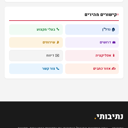
קישורים מהירים
🏠 נדל"ן
🔧 בעלי מקצוע
💼 דרושים
📡 שירותים
📱 אפליקציה
✉️ דיווח
✍️ אזור כתבים
📞 צור קשר
נתיבותי
.