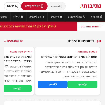
נתיבותי
.
האפליקציה
חיפוש
כניסה
📰 חדשות
🔧 בעלי מקצוע
💼 דרושים
📱 אפליקציה
🏠 נדל"ן
קופונים
⚡ הולך רגל כבן 40 נהרג מפגיעת רכב בכביש 25 סמוך לצומת הנשיא, מתנדבי זק"א פועלו בזירה
דיווחים אחרונים
דיווחים מהירים
כל המבזקים ←
מבזק
מבזק
מבזקים בזמן אמת
ידידים סניף נתיבות
תאונה בנתיבות: רוכב אופניים חשמליים
נתיבות: טבעות נתקעו
גברת – מתנדבי ידידים
כונני הצלה דרום הוזנקו על ידי מוקד תגובה
א
מיידית של מגן דוד אדום לרחוב היובל/כיכר
במוקד ידידים אודות גברת
הכוכב בנתיבות בעקבות דיווח על רוכב אופניים
באצבעותיה, ברחוב אריאל ש
חשמליים שנכנס באנדרטה...
אושרי, מוקדן ידידים שענה 
שתף
שתף
שתף