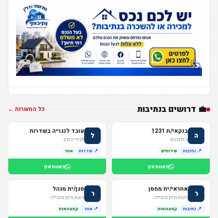
💼 דרושים בנתיבות
כל המשרות ←
בנקאי/ת 1231
עובד לנגריה בשדרות
ה
ל
הזדמנות
לבידי כוכב
📍 נתיבות
שירותים
📍 שדרות
אחר
וואטסאפ
וואטסאפ
אחראי/ית מחסן
סגן/ית מנהל
ר
ר
רשת מזון מובילה
רשת מזון מובילה
📍 נתיבות
קמעונאות
📍 אחר
קמעונאות