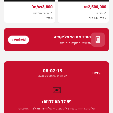
₪2,500,000
₪3,800/חו'
📍 חורש
📍 מושב מלילות
5 חד' · 145 מ"ר
4 חד'
הורד את האפליקציה
Android ↓
חדשות ומבזקים מנתיבות
05:02:20
LIVE
יום חמישי, 6 אוגוסט 2026
✉️
יש לך מה לדווח?
תלונות, דיווחים, מידע לתושבים – שלח ישירות לצוות נתיבותי