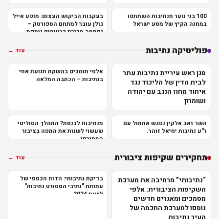
100 בני נוער מנתיבות השתתפו
בעקבות הביקוש העצום: מופע אייל
במחנה הקיץ של מסע ישראל
גולן עובר למתחם הספורטק –
נפתחה מכירת כרטיסים נוספת
פוליטיקה נתיבות
עוד ←
אלפי תומכים בהשקת תנועת אחי
סגן ראש עיריית נתיבות עתר
בנתיבות – הכתבה המלאה
לבית הדין של הליכוד נגד
איחוד מחוז הנגב עם יהודה
ושומרון
השר זאב אלקין נפגש אתמול עם
מנתיבות לכנסת? המהלך הפוליטי
ר"ע נתיבות יחיאל זוהר.
שעשוי לשנות את המפה בציבור
המסורתי
תחקירים שקיפות ציבורית
עוד ←
בדיקת נתיבותי: הדוח הכספי של
“נתיבותי” מרחיבה את מערכת
עמותת "נתיבי הספורט נתיבות"
השקיפות הציבורית: אלפי
לשנת 2024
מסמכים ומאגרים חדשים
נוספו למערכת החכמה של
העיר נתיבות