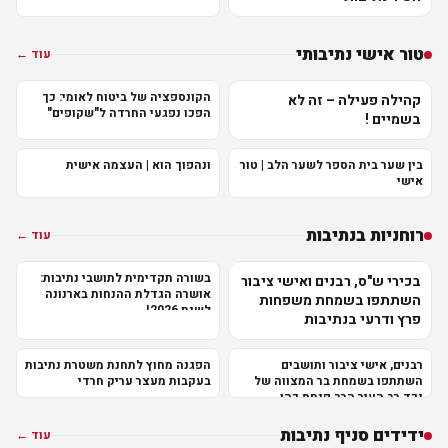
טור אישי נתיבותי
עוד ←
הקונספציה של ביטוח לאומי: כך
קהילה פעילה – זה לא
הפכו נפגעי החרדה ל"שקופים"
בשמיים !
בין שער בית הספר לשער הלב | טור
ונהפוך הוא | העצמה אישית
אישי
רוחניות בנתיבות
עוד ←
בשורה תקדימית לתושבי נתיבות:
בכירי ש"ס, רבנים ואישי ציבור
אושרה הגדלת ההנחות בארנונה
השתתפו בשמחת משפחות
לשנת 2026!
פרץ ודרעי בנתיבות
רבנים, אישי ציבור ותושבים
הפגנה מחוץ לתחנת משטרת נתיבות
השתתפו בשמחת בר המצווה של
בעקבות מעצר עריק חרדי
נכד רב העיר הרב פנחס כהן
שליט"א
ידידים סניף נתיבות
עוד ←