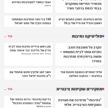
נעצר בחשד למעורבותו באירוע
מכשירי החייאה מותקנים
אמש
בבתי כנסת ברחבי העיר
מרגש בנתיבות: השכן החובש הגיע
100 בני נוער מנתיבות השתתפו
ראשון והציל את חייו של בן 76
במחנה הקיץ של מסע ישראל
פוליטיקה נתיבות
עוד ←
סגן ראש עיריית נתיבות עתר לבית
הקרב על משבצת הנגב:
הדין של הליכוד נגד איחוד מחוז
נתניהו עותר לבית המשפט —
הנגב עם יהודה ושומרון
ומשה בנימין פרץ מנתיבות
במרכז
אלפי תומכים בהשקת תנועת אחי
השר זאב אלקין נפגש אתמול עם
בנתיבות – הכתבה המלאה
ר"ע נתיבות יחיאל זוהר.
תחקירים שקיפות ציבורית
עוד ←
בדיקת נתיבותי: הדוח הכספי של
“נתיבותי” מרחיבה את מערכת
עמותת "נתיבי הספורט נתיבות"
השקיפות הציבורית: אלפי
לשנת 2024