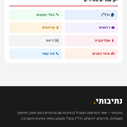
קישורים מהירים
🏠 נדל"ן
🔧 בעלי מקצוע
💼 דרושים
📡 שירותים
📱 אפליקציה
✉️ דיווח
✍️ אזור כתבים
📞 צור קשר
נתיבותי
.
נתיבותי – אתר החדשות המוביל בנתיבות עם עדכונים בזמן אמת, חדשות
מקומיות, אירועים, דרושים, נדל"ן ובעלי מקצוע באזור נתיבות והסביבה.