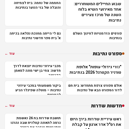
החממה של נחמה: בית לצמיחה
שבוע החיילים המשוחררים:
והובלה של בני הנוער בנתיבות
אחד מאירועי השיא בלוח
השנה של מרכז צעירים
נתיבות
פורסים הזדמנויות לחינוך השלם
גם לי הייתה מחנכת נפלאה בכיתה
בנתיבות
א' בית ספר חדשני נתיבות
ספורט נתיבות
עוד ←
מכבי עירוני נתיבות יוצאת לדרך
"נזרי גידולי עופות" אלופת
חדשה: צחי בן ישי מונה למאמן
טורניר הקטרגל 2026 בנתיבות
הקבוצה
אולם ספורט צרפת מתחדש: בית חם
ביקור משמעותי במכבי עירוני
לדור הספורט הבא של נתיבות
נתיבות – מוטלה שפיגלר הגיע
להתרשם
חדשות שדרות
עוד ←
תושבת שדרות בת 26 נאשמת:
ראש עיריית שדרות בירך היום
גרמה לתאונה קטלנית שבה נהרגו
את רס"ל אדר ארגון על קבלת
שתי נשים ועזבה את הזירה