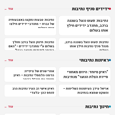
שליט"א
ידידים סניף נתיבות
עוד ←
נתיבות: טבעות נתקעו באצבעותיה
נתיבות: פעוט ננעל בשגגה
של גברת – מתנדבי ידידים חילצו
ברכב, מתנדב ידידים חילץ
אותן בשלום
אותו בשלום
נתיבות: פעוט ננעל בשגגה ברכב,
נתיבות: תינוק ננעל ברכב וחולץ
מנהל סניף נתיבות חילץ אותו
בשלום ע"י מתנדבי ידידים • "האם
בשלום
הודתה לידידים ופרצה בבכי"
ראיונות נתיבותי
עוד ←
אחרי שנים של ציפייה:
“ראיון מיוחד: היוזם מאחורי
הדסה-הלמסלי נתיבות – ראיון
סיירת הצלת הנוער” מנתיבות
מיוחד עם מנכ״ל הדסה
אריאל עידן: העיתונות כשליחות –
ראיון אישי רב העיר נתיבות הרב
והשקט שמצא בנתיבות
פנחס כהן -בלעדי
חינוך נתיבות
עוד ←