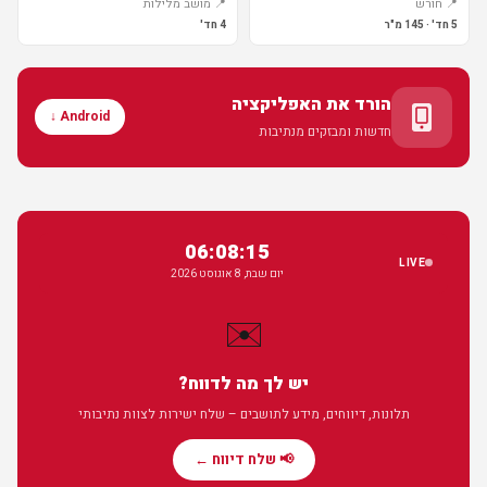
📍 חורש
📍 מושב מלילות
5 חד' · 145 מ"ר
4 חד'
הורד את האפליקציה
Android ↓
חדשות ומבזקים מנתיבות
06:08:16
LIVE
יום שבת, 8 אוגוסט 2026
✉️
יש לך מה לדווח?
תלונות, דיווחים, מידע לתושבים – שלח ישירות לצוות נתיבותי
📢 שלח דיווח ←