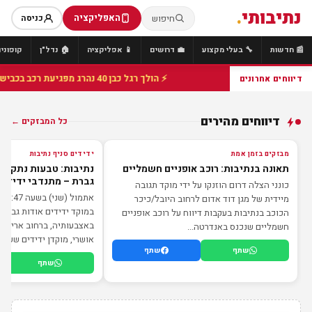
נתיבותי
.
האפליקציה
חיפוש
כניסה
📰 חדשות
🔧 בעלי מקצוע
💼 דרושים
📱 אפליקציה
🏠 נדל"ן
קופונים
⚡ הולך רגל כבן 40 נהרג מפגיעת רכב בכביש 25 סמוך לצומת הנשיא, מתנדבי זק"א פועלו בזירה
דיווחים אחרונים
דיווחים מהירים
כל המבזקים ←
מבזק
מבזק
מבזקים בזמן אמת
ידידים סניף נתיבות
תאונה בנתיבות: רוכב אופניים חשמליים
נתיבות: טבעות נתקעו
גברת – מתנדבי ידידים
כונני הצלה דרום הוזנקו על ידי מוקד תגובה
א
מיידית של מגן דוד אדום לרחוב היובל/כיכר
במוקד ידידים אודות גברת
הכוכב בנתיבות בעקבות דיווח על רוכב אופניים
באצבעותיה, ברחוב אריאל ש
חשמליים שנכנס באנדרטה...
אושרי, מוקדן ידידים שענה 
שתף
שתף
שתף