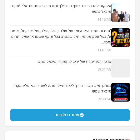
איזנקוט למרדכי דוד בחוף הים: ״לך תשרת בצבא ותחזור אליי״מקור:
מיכאל שמש
7/8 14:16
▶
"נתיבות תמיד הייתה עיר של שלום, של קהילה, של צדיקים", אומר
א', בעל עסק מקומי ותיק שמסרב בכל תוקף ששמו או אפילו תחום
עיסו...
7/8 11:49
סרטון הפריימריז של יריב לויןמקור: מיכאל שמש
7/8 09:34
▶
כמו כן- איש משרד החוץ ליאור חייט ימונה לשגריר באיטליהמקור:
מיכאל שמש
7/8 09:30
עקוב בטלגרם