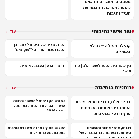
מסמכים ומאגרים חדשים
נוספו למערכת החכמה של
העיר נתיבות
טור אישי נתיבותי
עוד ←
הקונספציה של ביטוח לאומי: כך
קהילה פעילה – זה לא
הפכו נפגעי החרדה ל"שקופים"
בשמיים !
בין שער בית הספר לשער הלב | טור
ונהפוך הוא | העצמה אישית
אישי
רוחניות בנתיבות
עוד ←
בשורה תקדימית לתושבי נתיבות:
בכירי ש"ס, רבנים ואישי ציבור
אושרה הגדלת ההנחות בארנונה
השתתפו בשמחת משפחות
לשנת 2026!
פרץ ודרעי בנתיבות
רבנים, אישי ציבור ותושבים
הפגנה מחוץ לתחנת משטרת נתיבות
השתתפו בשמחת בר המצווה של
בעקבות מעצר עריק חרדי
נכד רב העיר הרב פנחס כהן