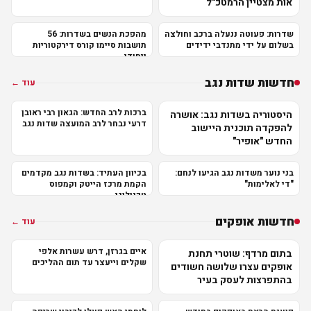
אות מצטיין הרמטכ"ל
שדרות: פעוטה ננעלה ברכב וחולצה
מהפכת הנשים בשדרות: 56
בשלום על ידי מתנדבי ידידים
תושבות סיימו קורס דירקטוריות
ייחודי
חדשות שדות נגב
עוד ←
ברכות לרב החדש: הגאון רבי ראובן
היסטוריה בשדות נגב: אושרה
דרעי נבחר לרב המועצה שדות נגב
להפקדה תוכנית היישוב
החדש "אופיר"
בני נוער משדות נגב הגיעו לנחם:
בכיוון העתיד: בשדות נגב מקדמים
"די לאלימות"
הקמת מרכז הייטק וקמפוס
טכנולוגי
חדשות אופקים
עוד ←
איים בגרזן, דרש עשרות אלפי
בתום מרדף: שוטרי תחנת
שקלים וייעצר עד תום ההליכים
אופקים עצרו שלושה חשודים
בהתפרצות לעסק בעיר