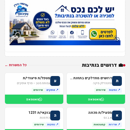
💼 דרושים בנתיבות
כל המשרות ←
דרושים מתדלקים בתחנת דלק במיקה בנתיבות
מטפל/ת סיעודי/ת
ת
ע
תחנת דלק מיקה
עמותת מטב – סניף אופקים
📍 נתיבות
שירותים
📍 אופקים
שירותים
וואטסאפ
וואטסאפ
מפעיל/ת מכונה
בנקאי/ת 1231
א
ה
א.ב.נס
הזדמנות
📍 שדרות
קמעונאות
📍 נתיבות
שירותים