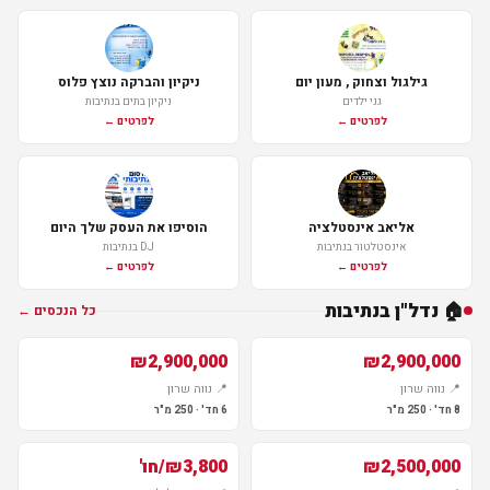
גילגול וצחוק , מעון יום
ניקיון והברקה נוצץ פלוס
גני ילדים
ניקיון בתים בנתיבות
לפרטים ←
לפרטים ←
אליאב אינסטלציה
הוסיפו את העסק שלך היום
אינסטלטור בנתיבות
DJ בנתיבות
לפרטים ←
לפרטים ←
🏠 נדל"ן בנתיבות
כל הנכסים ←
למכירה
למכירה
₪2,900,000
₪2,900,000
📍 נווה שרון
📍 נווה שרון
8 חד' · 250 מ"ר
6 חד' · 250 מ"ר
למכירה
להשכרה
₪2,500,000
₪3,800/חו'