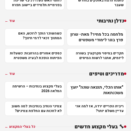
פוענח הרצח באופקים בחודש
לוחמי האש פעלו לכיבוי שריפה
שעבר
בפנימיית תלמידים ביישוב תפרח
נדלן נתיבותי
עוד ←
כשהשוכר הופך לרוכש, האם
מלחמה בכל מחיר? מאת- שרון
המתווך זכאי לדמי תיווך?
פרץ בוגר לימודי משפטים
תקדים במיסוי מקרקעין: בשורה
כספים אסורים בהרחבות: כשעלות
ליזמים, אתגר לרשות המיסים
הפיתוח הופכת לבעיה משפטית
מדריכים וטיפים
עוד ←
בעלי מקצוע בנתיבות – הרשימה
"אותו הכלי, תוצאה שונה" יועץ
המלאה 2026
משכנתאות
ריבית הפריים ירדה, אז למה אני
צמיגי הנתיב בנתיבות: למה חשוב
עדיין משלם יותר?
לא לחכות עם החלפת צמיגים?
🔧 בעלי מקצוע חדשים
כל בעלי המקצוע ←