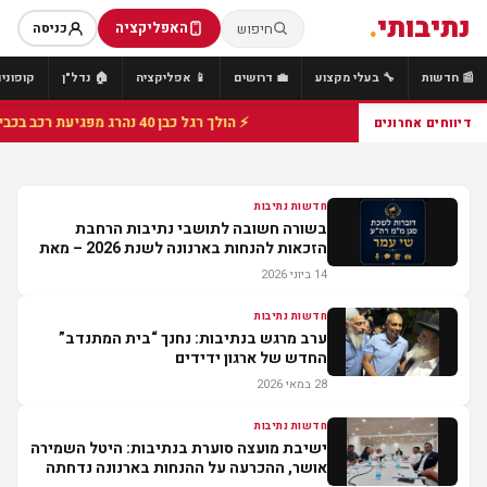
נתיבותי
.
האפליקציה
חיפוש
כניסה
📰 חדשות
🔧 בעלי מקצוע
💼 דרושים
📱 אפליקציה
🏠 נדל"ן
קופונים
⚡ הולך רגל כבן 40 נהרג מפגיעת רכב בכביש 25 סמוך לצומת הנשיא, מתנדבי זק"א פועלו בזירה
דיווחים אחרונים
חדשות נתיבות
בשורה חשובה לתושבי נתיבות הרחבת
הזכאות להנחות בארנונה לשנת 2026 – מאת
דוברות לשכת סגן מ"מ רה"ש שי עמר
14 ביוני 2026
חדשות נתיבות
ערב מרגש בנתיבות: נחנך “בית המתנדב”
החדש של ארגון ידידים
28 במאי 2026
חדשות נתיבות
ישיבת מועצה סוערת בנתיבות: היטל השמירה
אושר, ההכרעה על ההנחות בארנונה נדחתה