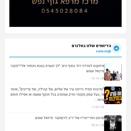
הדיווחים שלנו בטלגרם
@netivoti
איזנקוט למרדכי דוד בחוף הים: ״לך תשרת בצבא ותחזור אליי״מקור:
מיכאל שמש
7/8 14:16
▶
"נתיבות תמיד הייתה עיר של שלום, של קהילה, של צדיקים", אומר
א', בעל עסק מקומי ותיק שמסרב בכל תוקף ששמו או אפילו תחום
עיסו...
7/8 11:49
סרטון הפריימריז של יריב לויןמקור: מיכאל שמש
7/8 09:34