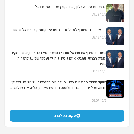
הצטרפות עליזה בלוך, עם הקובץמקור: עמית סגל
10/8 09:32
▶
שיראל חוגג מצטרף למפלגת ישר עם איזנקוטמקור: מיכאל שמש
10/8 08:13
איזנקוט מצרף את שיראל חוגג לרשימת מפלגתו: ״יזם, איש עסקים
ופעיל חברתי שמביא איתו ניסיון ניהולי ועסקי של שנים״מקור:
עמית ...
10/8 08:12
מפקד פיקוד מרכז אבי בלוט מעדכן את ההגבלות על טל ינון דרדיק:
יורחק מכל יהודה ושומרוןלמעט מודיעין עילית, אליה יידרש להגיע
...
10/8 08:07
עקוב בטלגרם