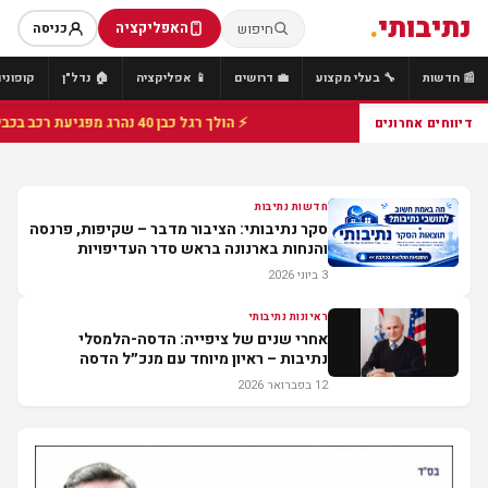
נתיבותי
.
האפליקציה
חיפוש
כניסה
📰 חדשות
🔧 בעלי מקצוע
💼 דרושים
📱 אפליקציה
🏠 נדל"ן
קופונים
⚡ הולך רגל כבן 40 נהרג מפגיעת רכב בכביש 25 סמוך לצומת הנשיא, מתנדבי זק"א פועלו בזירה
דיווחים אחרונים
חדשות נתיבות
סקר נתיבותי: הציבור מדבר – שקיפות, פרנסה
והנחות בארנונה בראש סדר העדיפויות
3 ביוני 2026
ראיונות נתיבותי
אחרי שנים של ציפייה: הדסה-הלמסלי
נתיבות – ראיון מיוחד עם מנכ״ל הדסה
12 בפברואר 2026