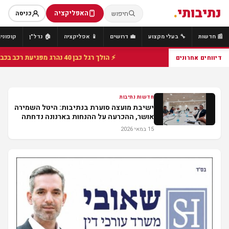
נתיבותי
.
האפליקציה
חיפוש
כניסה
📰 חדשות
🔧 בעלי מקצוע
💼 דרושים
📱 אפליקציה
🏠 נדל"ן
קופונים
⚡ הולך רגל כבן 40 נהרג מפגיעת רכב בכביש 25 סמוך לצומת הנשיא, מתנדבי זק"א פועלו בזירה
דיווחים אחרונים
חדשות נתיבות
ישיבת מועצה סוערת בנתיבות: היטל השמירה
אושר, ההכרעה על ההנחות בארנונה נדחתה
15 במאי 2026