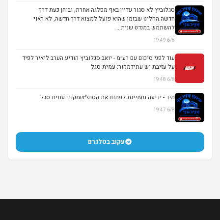
סגלוביץ לא סגור עדיין באף מפלגה אחרת, ובוחן כעת דרך
חדשה.החליט שבזמן שהוא פועל למצוא דרך חדשה, לא ראוי
להשתמש במנדט שנית...
6/8 19:49
עוד לפני סיכום עם רע״מ - יואב סגלוביץ הודיע הערב ליאיר לפיד
על עזיבת יש עתידמקור: עמית סגל
6/8 19:48
מיד - ידיעה מעניינת לפתוח את הסופ״שמקור: עמית סגל
6/8 19:47
עקוב בטלגרם