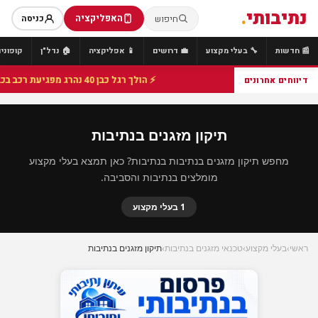
נתיבותי
.
האפליקציה
חיפוש
כניסה
📰 חדשות
🔧 בעלי מקצוע
💼 דרושים
📱 אפליקציה
🏠 נדל"ן
קופונים
⚡ הולך רגל כבן 40 נהרג מפגיעת רכב בכביש 25 סמוך לצומת הנשיא, מתנדבי זק"א פועלו בזירה
דיווחים אחרונים
תיקון מזגנים בנתיבות
מחפש תיקון מזגנים בנתיבות בנתיבות? כאן תמצא בעלי מקצוע
מומלצים בנתיבות והסביבה.
1 בעלי מקצוע
ראשי
›
בעלי מקצוע
›
טכנאי מזגנים בנתיבות
›
תיקון מזגנים בנתיבות