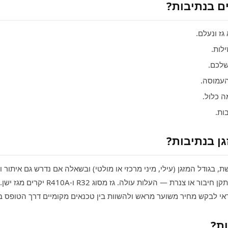
ים בנתיבות?
ז ונעלם.
לות.
שלכם.
העמוסה.
 כלול.
ות.
גן בנתיבות?
 בגודל המזגן (עילי, מיני מרכזי או מולטי) ובשאלה אם נדרש גם איתור ותיק
יחסית, אבל אם צריך לאתר נזילה ולתקן חיבו
דאי לבקש מחיר משוער מראש ולהשוות בין טכנאים מקומיים דרך הטופס ב
ת?