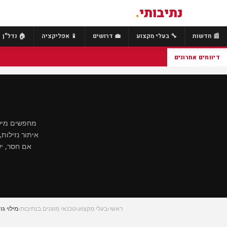
נתיבותי
.
📰 חדשות
🔧 בעלי מקצוע
💼 דרושים
📱 אפליקציה
🏠 נדל"ן
דיווחים אחרונים
מחפשים מילוי
אם חסר, יש
ראשי
›
בעלי מקצוע
›
טכנאי מזגנים בנתיבות
›
מילוי גז