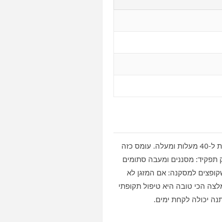
בנתיבות ובנגב המזגן עובד חודשים ארוכים בעומס מלא, לעיתים מאפריל ועד אוקטובר, ובטמפרטורות שמגיעות ל‑40 מעלות ומעלה. עומס כזה
ק תפקיד: מסננים ומעבה סתומים
שקופצים למסקנה: אם המזגן לא
לצה הכי טובה היא טיפול תקופתי
נה יכולה לקחת ימים.