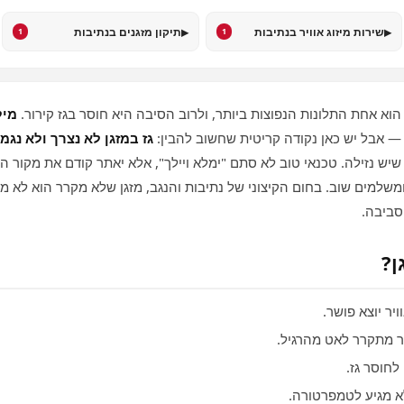
▸
▸
שירות מיזוג אוויר בנתיבות
תיקון מזגנים בנתיבות
1
1
וא אחת התלונות הנפוצות ביותר, ולרוב הסיבה היא חוסר בגז קירור.
מיל
 — אבל יש כאן נקודה קריטית שחשוב להבין:
גז במזגן לא נצרך ולא נגמ
שיש נזילה. טכנאי טוב לא סתם "ימלא ויילך", אלא יאתר קודם את מקור הנ
שלמים שוב. בחום הקיצוני של נתיבות והנגב, מזגן שלא מקרר הוא לא מ
סביבה.
ן?
יר יוצא פושר.
מתקרר לאט מהרגיל.
חוסר גז.
 מגיע לטמפרטורה.