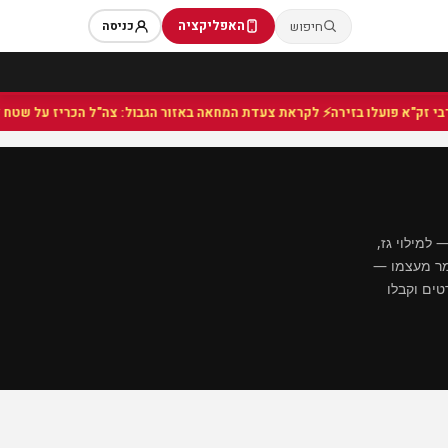
האפליקציה
חיפוש
כניסה
⚡ לקראת צעדת המחאה באזור הגבול: צה"ל הכריז על שטח צבאי ס
 למילוי גז,
ת: גז במזגן לא נגמר מעצמו —
טים וקבלו