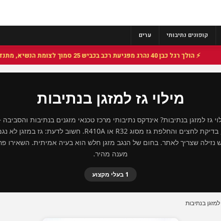
קופונים נתיבותי
ערים
⚡ הולך רגל כבן 40 נהרג מפגיעת רכב בכביש 25 סמוך לצומת הנשיא, מתנדבי זק"א פועלו בזירה
מילוי גז למזגן בנתיבות
 גז למזגן בנתיבות? אינדקס נתיבותי מרכז טכנאי מזגנים בנתיבות והסביבה —
איתור נזילות, בדיקת לחצים והחלפת גז מסוג R32 או R410A. חשוב לדע
 נזילה שצריך לאתר. בחום של הנגב מזגן חלש הוא בעיה אמיתית. השאירו פר
מענה מהיר.
1 בעלי מקצוע
 למזגן בנתיבות