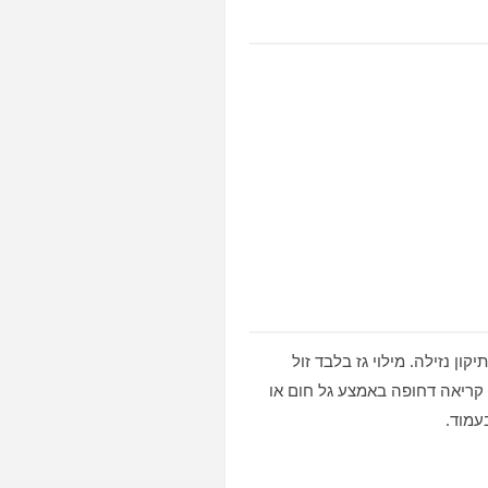
ון נזילה. מילוי גז בלבד זול
ר או צנרת — העלות עולה. גז מסוג R32 ו‑R410A יקרים מגז ישן. קריאה דחופה באמצע גל חום או
עמוד.