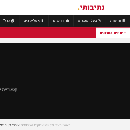
נתיבותי
.
📰 חדשות
🔧 בעלי מקצוע
💼 דרושים
📱 אפליקציה
🏠 נדל"ן
דיווחים אחרונים
קטגוריית 
ראשי
›
בעלי מקצוע
›
עסקים ושירותים
›
עורכי דין בנתי