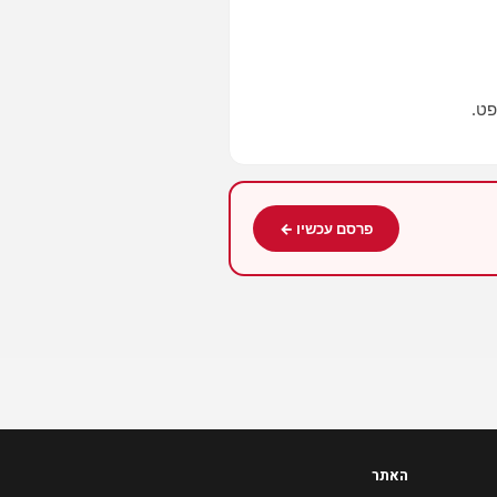
פט.
פרסם עכשיו ←
האתר