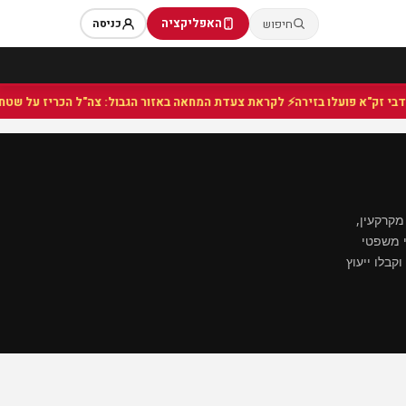
האפליקציה
חיפוש
כניסה
⚡ לקראת צעדת המחאה באזור הגבול: צה"ל הכריז על שטח צבאי ס
מקרקעין,
י משפטי
קבלו ייעוץ