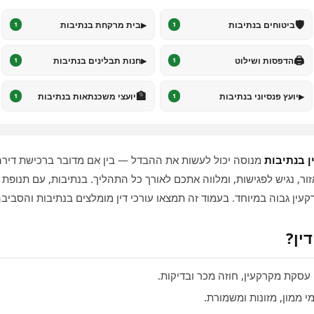
▸
🛡️
ביטוחים בנתיבות
בית מרקחת בנתיבות
1
1
▸
🖨️
הדפסות ושילוט
חנות תבלינים בנתיבות
1
1
🏦
▸
יועץ פנסיוני בנתיבות
יועצי משכנתאות בנתיבות
1
1
ן בנתיבות
מנוסה יכול לעשות את ההבדל — בין אם מדובר ברכישת דירה,
אזור, נגיש לפגישות, ומלווה אתכם לאורך כל התהליך. בנתיבות, עם תנופת
עין גבוה במיוחד. בעמוד זה תמצאו עורכי דין מומלצים בנתיבות והסביבה
ין?
 עסקת מקרקעין, חוזה מכר ובדיקות.
י ממון, מזונות ומשמורת.