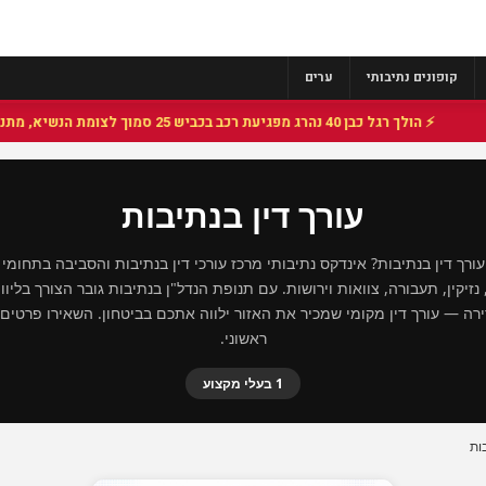
קופונים נתיבותי
ערים
⚡ הולך רגל כבן 40 נהרג מפגיעת רכב בכביש 25 סמוך לצומת הנשיא, מתנדבי זק"א פועלו בזירה
עורך דין בנתיבות
רך דין בנתיבות? אינדקס נתיבותי מרכז עורכי דין בנתיבות והסביבה בתחומי 
זיקין, תעבורה, צוואות וירושות. עם תנופת הנדל"ן בנתיבות גובר הצורך בליוו
ה — עורך דין מקומי שמכיר את האזור ילווה אתכם בביטחון. השאירו פרטים ו
ראשוני.
1 בעלי מקצוע
ות