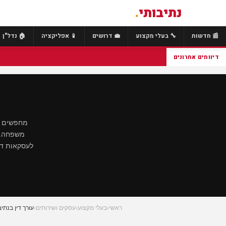
נתיבותי
.
📰 חדשות
🔧 בעלי מקצוע
💼 דרושים
📱 אפליקציה
🏠 נדל"ן
דיווחים אחרונים
מחפשים עו
משפחה, נ
לעסקאות דיר
ראשי
›
בעלי מקצוע
›
עסקים ושירותים
›
עורך דין בנתיב