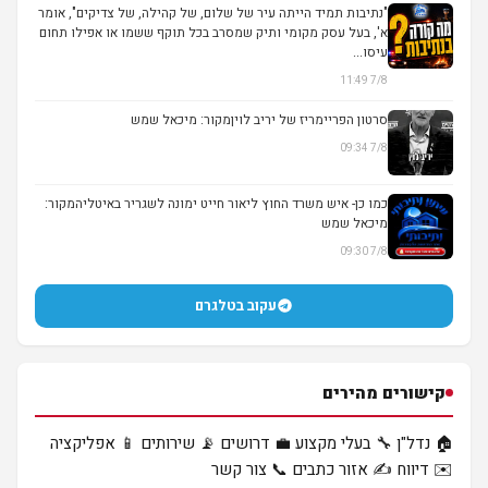
"נתיבות תמיד הייתה עיר של שלום, של קהילה, של צדיקים", אומר
א', בעל עסק מקומי ותיק שמסרב בכל תוקף ששמו או אפילו תחום
עיסו...
7/8 11:49
סרטון הפריימריז של יריב לויןמקור: מיכאל שמש
7/8 09:34
▶
כמו כן- איש משרד החוץ ליאור חייט ימונה לשגריר באיטליהמקור:
מיכאל שמש
7/8 09:30
עקוב בטלגרם
קישורים מהירים
🏠 נדל"ן
🔧 בעלי מקצוע
💼 דרושים
📡 שירותים
📱 אפליקציה
✉️ דיווח
✍️ אזור כתבים
📞 צור קשר