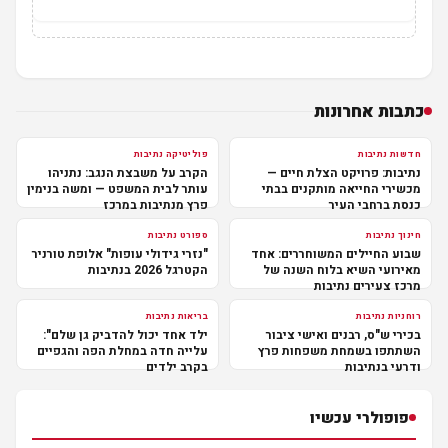
כתבות אחרונות
חדשות נתיבות
פוליטיקה נתיבות
נתיבות: פרויקט הצלת חיים —
הקרב על משבצת הנגב: נתניהו
מכשירי החייאה מותקנים בבתי
עותר לבית המשפט — ומשה בנימין
כנסת ברחבי העיר
פרץ מנתיבות במרכז
חינוך נתיבות
ספורט נתיבות
שבוע החיילים המשוחררים: אחד
"נזרי גידולי עופות" אלופת טורניר
מאירועי השיא בלוח השנה של
הקטרגל 2026 בנתיבות
מרכז צעירים נתיבות
רוחניות נתיבות
בריאות נתיבות
בכירי ש"ס, רבנים ואישי ציבור
ילד אחד יכול להדביק גן שלם":
השתתפו בשמחת משפחות פרץ
עלייה חדה במחלת הפה והגפיים
ודרעי בנתיבות
בקרב ילדים
פופולרי עכשיו