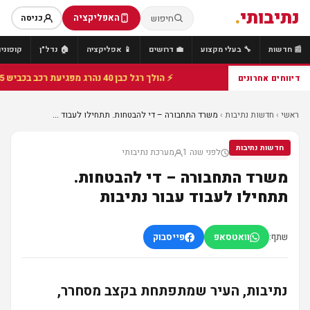
נתיבותי
.
האפליקציה
חיפוש
כניסה
📰 חדשות
🔧 בעלי מקצוע
💼 דרושים
📱 אפליקציה
🏠 נדל"ן
קופונים
⚡ הולך רגל כבן 40 נהרג מפגיעת רכב בכביש 25 סמוך לצומת הנשיא, מתנדבי זק"א פועלו בזירה
דיווחים אחרונים
ראשי
›
חדשות נתיבות
›
משרד התחבורה – די להבטחות. תתחילו לעבוד ...
חדשות נתיבות
לפני שנה 1
מערכת נתיבותי
חדשות נתיבות
משרד התחבורה – די להבטחות.
תתחילו לעבוד עבור נתיבות
שתף:
וואטסאפ
פייסבוק
נתיבות, העיר שמתפתחת בקצב מסחרר,