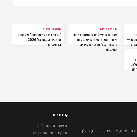
חינוך נתיבות
ספורט נתיבות
:
שבוע החיילים המשוחררים:
"נזרי גידולי עופות" אלופת
שפט —
אחד מאירועי השיא בלוח
טורניר הקטרגל 2026
בות
השנה של מרכז צעירים
בנתיבות
נתיבות
גן
לת
ים
קטגוריות
חדשות נתיבות
(412)
מקומיות, אירועים, דרושים, נדל"ן
מבזקים בזמן אמת
(97)