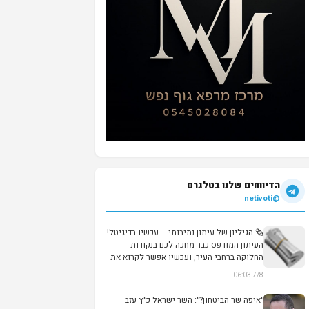
הדיווחים שלנו בטלגרם
@netivoti
🗞️ הגיליון של עיתון נתיבותי – עכשיו בדיגיטל!
העיתון המודפס כבר מחכה לכם בנקודות
החלוקה ברחבי העיר, ועכשיו אפשר לקרוא את
נ...
7/8 06:03
״איפה שר הביטחון?״: השר ישראל כ״ץ עזב