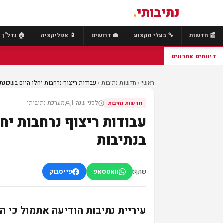
נתיבותי
.
📰 חדשות
🔧 בעלי מקצוע
💼 דרושים
📱 אפליקציה
🏠 נדל"ן
דיווחים אחרונים
ראשי
›
חדשות נתיבות
›
עבודות ריצוף נרחבות יחלו היום בשכונת נו
לפני שנה 1
מערכת נתיבותי
חדשות נתיבות
עבודות ריצוף נרחבות יחל
בנתיבות
שתף:
וואטסאפ
פייסבוק