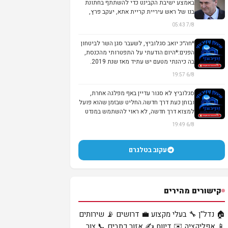
באמצע ישיבת הקבינט כדי להשתתף בחתונת
בנו של ראש עיריית קריית אתא, יעקב פרץ,
המזוהה...
7/8 05:43
*חה״כ יואב סגלוביץ, לשעבר סגן השר לביטחון
הפנים:*היום הודעתי על התפטרותי מהכנסת,
בה כיהנתי מטעם יש עתיד מאז שנת 2019.
לא...
6/8 19:57
סגלוביץ לא סגור עדיין באף מפלגה אחרת,
ובוחן כעת דרך חדשה.החליט שבזמן שהוא פועל
למצוא דרך חדשה, לא ראוי להשתמש במנדט
שנית...
6/8 19:49
עקוב בטלגרם
קישורים מהירים
🏠 נדל"ן
🔧 בעלי מקצוע
💼 דרושים
📡 שירותים
📱 אפליקציה
✉️ דיווח
✍️ אזור כתבים
📞 צור