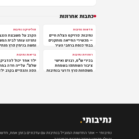
כתבות אחרונות
חדשות נתיבות
פוליטיקה נתיבות
נתיבות: פרויקט הצלת חיים
הקרב על משבצת הנגב
— מכשירי החייאה מותקנים
נתניהו עותר לבית המ
בבתי כנסת ברחבי העיר
ומשה בנימין פרץ מנתי
במרכז
רוחניות נתיבות
בריאות נתיבות
בכירי ש"ס, רבנים ואישי
ילד אחד יכול להדביק 
ציבור השתתפו בשמחת
שלם": עלייה חדה במח
משפחות פרץ ודרעי בנתיבות
הפה והגפיים בקרב ילד
נתיבותי
.
נתיבותי – אתר החדשות המוביל בנתיבות עם עדכונים בזמן אמת, חדשות 
ובעלי מקצוע באזור נתיבות והסביבה.