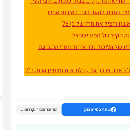
י החייאה מותקנים בבתי כנסת ברחבי העיר
ן והציל את חייו של בן 76
ין של הליכוד נגד איחוד מחוז הנגב עם
"ל אדר ארגון על קבלת אות מצטיין הרמטכ"ל
שתף בפייסבוק
התחבר וצבור נקודות ←