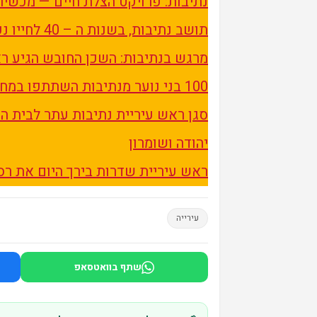
נתיבות: פרויקט הצלת חיים — מכשיר
תושב נתיבות, בשנות ה – 40 לחייו נעצר בחשד למעורבותו באירוע אמש
מרגש בנתיבות: השכן החובש הגיע ראשו
100 בני נוער מנתיבות השתתפו במחנה הקיץ של מסע ישראל
סגן ראש עיריית נתיבות עתר לבית הד
יהודה ושומרון
ראש עיריית שדרות בירך היום את רס
עירייה
שתף בוואטסאפ