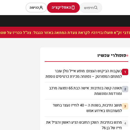
האפליקציה
חיפוש
כניסה
⚡ לקראת צעדת המחאה באזור הגבול: צה"ל הכריז על שטח צבאי
פופולרי עכשיו
בעקבות הביקוש העצום: מופע אייל גולן עובר
1
למתחם הספורטק – נפתחה מכירת כרטיסים נוספת
תאונה קשה בנתיבות: אישה כבת 65 נפגעה מרכב
2
ומורדמת ומונשמת
תושב נתיבות, בשנות ה – 40 לחייו נעצר בחשד
3
למעורבותו באירוע אמש
מרגש בנתיבות: השכן החובש הגיע ראשון והציל את
4
חייו של בן 76