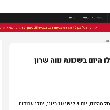
קופונים נתיבותי
ערים
⚡ הולך רגל כבן 40 נהרג מפגיעת רכב בכביש 25 סמוך לצומת הנשיא, מתנדבי זק"א פועלו בזירה
ו...
ו היום בשכונת נווה שרון
עיריית נתיבות הודיעה אתמול כי החל מהיום, יום שלישי 10 ביוני, יחלו עבודות