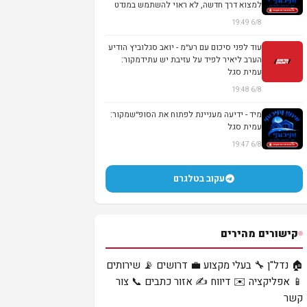
למצוא דרך חדשה, לא ראוי להשתמש במנדט
שנית...
6/8 19:49
עוד לפני סיכום עם רע״מ - יואב סגלוביץ הודיע
הערב ליאיר לפיד על עזיבת יש עתידמקור:
עמית סגל
6/8 19:48
מיד - ידיעה מעניינת לפתוח את הסופ״שמקור:
עמית סגל
6/8 19:47
עקוב בטלגרם
קישורים מהירים
🏠 נדל"ן
🔧 בעלי מקצוע
💼 דרושים
📡 שירותים
📱 אפליקציה
✉️ דיווח
✍️ אזור כתבים
📞 צור
קשר