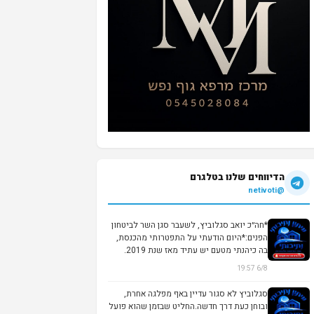
הדיווחים שלנו בטלגרם
@netivoti
*חה״כ יואב סגלוביץ, לשעבר סגן השר לביטחון
הפנים:*היום הודעתי על התפטרותי מהכנסת,
בה כיהנתי מטעם יש עתיד מאז שנת 2019.
לא...
6/8 19:57
סגלוביץ לא סגור עדיין באף מפלגה אחרת,
ובוחן כעת דרך חדשה.החליט שבזמן שהוא פועל