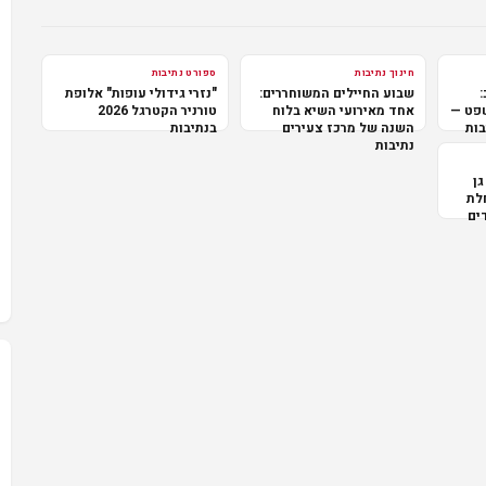
חינוך נתיבות
ספורט נתיבות
:
שבוע החיילים המשוחררים:
"נזרי גידולי עופות" אלופת
שפט —
אחד מאירועי השיא בלוח
טורניר הקטרגל 2026
בות
השנה של מרכז צעירים
בנתיבות
נתיבות
גן
לת
ים