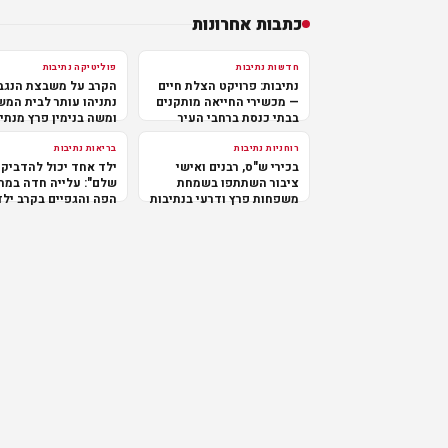
כתבות אחרונות
חדשות נתיבות
פוליטיקה נתיבות
נתיבות: פרויקט הצלת חיים
הקרב על משבצת הנגב
— מכשירי החייאה מותקנים
נתניהו עותר לבית המ
בבתי כנסת ברחבי העיר
ומשה בנימין פרץ מנתי
במרכז
רוחניות נתיבות
בריאות נתיבות
בכירי ש"ס, רבנים ואישי
ילד אחד יכול להדביק 
ציבור השתתפו בשמחת
שלם": עלייה חדה במח
משפחות פרץ ודרעי בנתיבות
הפה והגפיים בקרב ילד