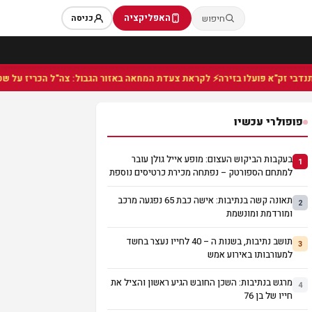
האפליקציה
חיפוש
כניסה
⚡ לקראת צעדת המחאה באזור הגבול: צה"ל הכריז על שטח צבא
פופולרי עכשיו
בעקבות הביקוש העצום: מופע אייל גולן עובר
1
למתחם הספורטק – נפתחה מכירת כרטיסים נוספת
תאונה קשה בנתיבות: אישה כבת 65 נפגעה מרכב
2
ומורדמת ומונשמת
תושב נתיבות, בשנות ה – 40 לחייו נעצר בחשד
3
למעורבותו באירוע אמש
מרגש בנתיבות: השכן החובש הגיע ראשון והציל את
4
חייו של בן 76