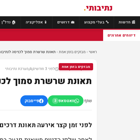
נתיבותי
.
📰 חדשות
🔧 בעלי מקצוע
💼 דרושים
📱 אפליקציה
🏠 נדל"ן
דיווחים אחרונים
ראשי
›
מבזקים בזמן אמת
›
תאונת שרשרת סמוך לכניסה לנתיבות.
מבזקים בזמן אמת
לפני 3 חודשים
מערכת נתיבותי
מבזקים בזמן אמת
תאונת שרשרת סמוך לכני
שתף:
וואטסאפ
פייסבוק
3
לפני זמן קצר אירעה תאונת דרכים 