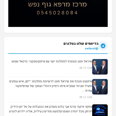
הדיווחים שלנו בטלגרם
@netivoti
שיראל חוגג מצטרף למפלגת ישר עם איזנקוטמקור: מיכאל שמש
10/8 08:13
איזנקוט מצרף את שיראל חוגג לרשימת מפלגתו: ״יזם, איש עסקים
ופעיל חברתי שמביא איתו ניסיון ניהולי ועסקי של שנים״מקור:
עמית ...
10/8 08:12
מפקד פיקוד מרכז אבי בלוט מעדכן את ההגבלות על טל ינון דרדיק:
יורחק מכל יהודה ושומרוןלמעט מודיעין עילית, אליה יידרש להגיע
...