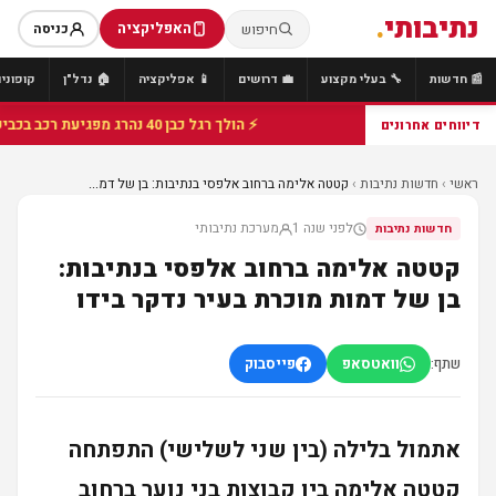
נתיבותי
.
האפליקציה
חיפוש
כניסה
📰 חדשות
🔧 בעלי מקצוע
💼 דרושים
📱 אפליקציה
🏠 נדל"ן
קופונים
⚡ הולך רגל כבן 40 נהרג מפגיעת רכב בכביש 25 סמוך לצומת הנשיא, מתנדבי זק"א פועלו בזירה
דיווחים אחרונים
ראשי
›
חדשות נתיבות
›
קטטה אלימה ברחוב אלפסי בנתיבות: בן של דמ...
לפני שנה 1
מערכת נתיבותי
חדשות נתיבות
קטטה אלימה ברחוב אלפסי בנתיבות:
בן של דמות מוכרת בעיר נדקר בידו
שתף:
וואטסאפ
פייסבוק
אתמול בלילה (בין שני לשלישי) התפתחה
קטטה אלימה בין קבוצות בני נוער ברחוב