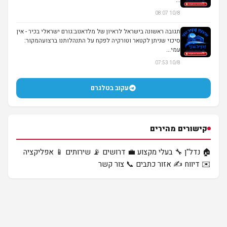
10/8 08:07
תגובה ראשונה בישראל לראיון של מלדאנוב:גורם ישראלי בכיר - אין
סיכוי שניתן לקטאר וטורקיה לפקח על התנהלותנו ברצועהמקור:
עמי...
10/8 07:53
עקוב בטלגרם
קישורים מהירים
🏠 נדל"ן
🔧 בעלי מקצוע
💼 דרושים
📡 שירותים
📱 אפליקציה
✉️ דיווח
✍️ אזור כתבים
📞 צור קשר