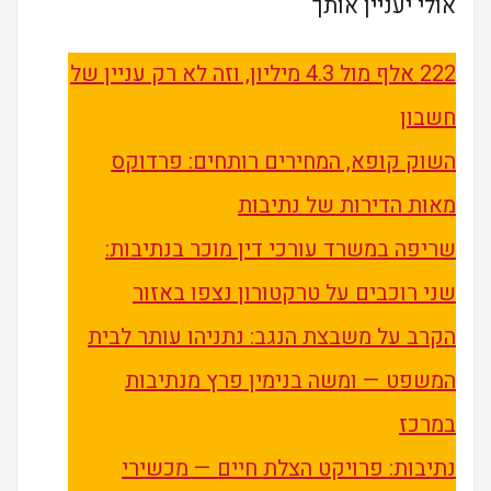
אולי יעניין אותך
222 אלף מול 4.3 מיליון, וזה לא רק עניין של
חשבון
השוק קופא, המחירים רותחים: פרדוקס
מאות הדירות של נתיבות
שריפה במשרד עורכי דין מוכר בנתיבות:
שני רוכבים על טרקטורון נצפו באזור
הקרב על משבצת הנגב: נתניהו עותר לבית
המשפט — ומשה בנימין פרץ מנתיבות
במרכז
נתיבות: פרויקט הצלת חיים — מכשירי