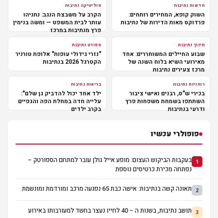
חדשות נתיבות
פוליטיקה נתיבות
השוק קופא, המחירים רותחים:
הקרב על משבצת הנגב: נתניהו
פרדוקס מאות הדירות של נתיבות
עותר לבית המשפט — ומשה בנימין
פרץ מנתיבות במרכז
חינוך נתיבות
ספורט נתיבות
שבוע החיילים המשוחררים: אחד
"נזרי גידולי עופות" אלופת טורניר
מאירועי השיא בלוח השנה של
הקטרגל 2026 בנתיבות
מרכז צעירים נתיבות
רוחניות נתיבות
בריאות נתיבות
בכירי ש"ס, רבנים ואישי ציבור
ילד אחד יכול להדביק גן שלם":
השתתפו בשמחת משפחות פרץ
עלייה חדה במחלת הפה והגפיים
ודרעי בנתיבות
בקרב ילדים
פופולרי עכשיו
בעקבות הביקוש העצום: מופע אייל גולן עובר למתחם הספורטק –
1
נפתחה מכירת כרטיסים נוספת
תאונה קשה בנתיבות: אישה כבת 65 נפגעה מרכב ומורדמת ומונשמת
2
תושב נתיבות, בשנות ה – 40 לחייו נעצר בחשד למעורבותו באירוע
3