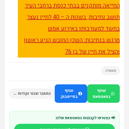
החייאה מותקנים בבתי כנסת ברחבי העיר
תושב נתיבות, בשנות ה – 40 לחייו נעצר
בחשד למעורבותו באירוע אמש
מרגש בנתיבות: השכן החובש הגיע ראשון
והציל את חייו של בן 76
משטרה
שתף
שתף
התחבר וצבור נקודות ←
בוואטסאפ
בפייסבוק
📢 הצטרפו לקבוצות הוואטסאפ שלנו: