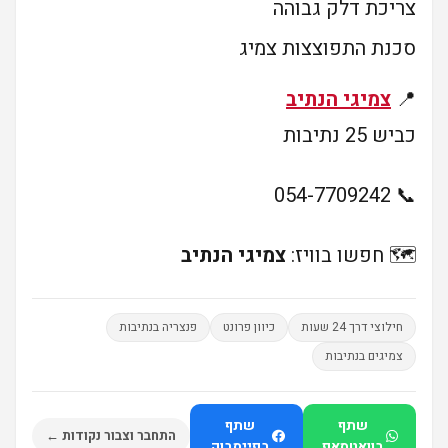
צריכת דלק גבוהה
סכנת התפוצצות צמיג
📍
צמיגי הנתיב
כביש 25 נתיבות
📞 054-7709242
🗺️ חפשו בוויז:
צמיגי הנתיב
חילוצי דרך 24 שעות
כיוון פרונט
פנצריה בנתיבות
צמיגים בנתיבות
שתף
שתף
התחבר וצבור נקודות ←
בוואטסאפ
בפייסבוק