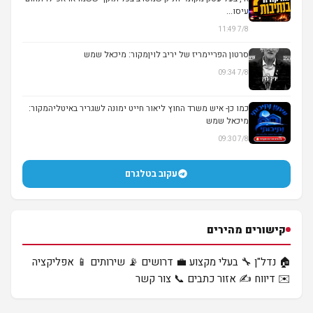
עיסו...
7/8 11:49
סרטון הפריימריז של יריב לויןמקור: מיכאל שמש
7/8 09:34
▶
כמו כן- איש משרד החוץ ליאור חייט ימונה לשגריר באיטליהמקור:
מיכאל שמש
7/8 09:30
עקוב בטלגרם
קישורים מהירים
🏠 נדל"ן
🔧 בעלי מקצוע
💼 דרושים
📡 שירותים
📱 אפליקציה
✉️ דיווח
✍️ אזור כתבים
📞 צור קשר