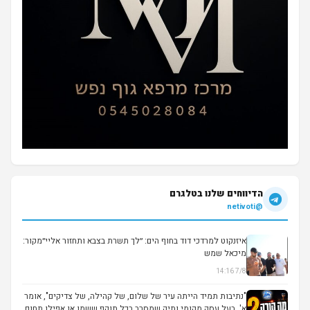
הדיווחים שלנו בטלגרם
@netivoti
איזנקוט למרדכי דוד בחוף הים: ״לך תשרת בצבא ותחזור אליי״מקור:
מיכאל שמש
7/8 14:16
▶
"נתיבות תמיד הייתה עיר של שלום, של קהילה, של צדיקים", אומר
א', בעל עסק מקומי ותיק שמסרב בכל תוקף ששמו או אפילו תחום