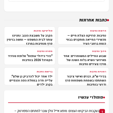
כתבות אחרונות
חדשות נתיבות
פוליטיקה נתיבות
נתיבות: פרויקט הצלת חיים —
הקרב על משבצת הנגב: נתניהו
מכשירי החייאה מותקנים בבתי
עותר לבית המשפט — ומשה בנימין
כנסת ברחבי העיר
פרץ מנתיבות במרכז
חינוך נתיבות
ספורט נתיבות
שבוע החיילים המשוחררים: אחד
"נזרי גידולי עופות" אלופת טורניר
מאירועי השיא בלוח השנה של
הקטרגל 2026 בנתיבות
מרכז צעירים נתיבות
רוחניות נתיבות
בריאות נתיבות
בכירי ש"ס, רבנים ואישי ציבור
ילד אחד יכול להדביק גן שלם":
השתתפו בשמחת משפחות פרץ
עלייה חדה במחלת הפה והגפיים
ודרעי בנתיבות
בקרב ילדים
פופולרי עכשיו
בעקבות הביקוש העצום: מופע אייל גולן עובר למתחם הספורטק –
1