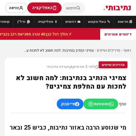
נתיבותי
.
האפליקציה
חיפוש
כניסה
📰 חדשות
🔧 בעלי מקצוע
💼 דרושים
📱 אפליקציה
🏠 נדל"ן
קופונים
⚡ הולך רגל כבן 40 נהרג מפגיעת רכב בכביש 25 סמוך לצומת הנשיא, מתנדבי זק"א פועלו בזירה
דיווחים אחרונים
ראשי
›
מדריכים וטיפים
›
צמיגי הנתיב בנתיבות: למה חשוב לא לחכות ע...
מדריכים וטיפים
לפני 3 חודשים
מערכת נתיבותי
מדריכים וטיפים
צמיגי הנתיב בנתיבות: למה חשוב לא
לחכות עם החלפת צמיגים?
שתף:
וואטסאפ
פייסבוק
1
מי שנוסע הרבה באזור נתיבות, כביש 25 ובאר