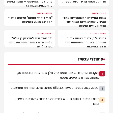
פרדוקס מאות הדירות של נתיבות
עותר לבית המשפט — ומשה בנימין
פרץ מנתיבות במרכז
חינוך נתיבות
ספורט נתיבות
שבוע החיילים המשוחררים: אחד
"נזרי גידולי עופות" אלופת טורניר
מאירועי השיא בלוח השנה של
הקטרגל 2026 בנתיבות
מרכז צעירים נתיבות
רוחניות נתיבות
בריאות נתיבות
בכירי ש"ס, רבנים ואישי ציבור
ילד אחד יכול להדביק גן שלם":
השתתפו בשמחת משפחות פרץ
עלייה חדה במחלת הפה והגפיים
ודרעי בנתיבות
בקרב ילדים
פופולרי עכשיו
בעקבות הביקוש העצום: מופע אייל גולן עובר למתחם הספורטק –
1
נפתחה מכירת כרטיסים נוספת
תאונה קשה בנתיבות: אישה כבת 65 נפגעה מרכב ומורדמת ומונשמת
2
תושב נתיבות, בשנות ה – 40 לחייו נעצר בחשד למעורבותו באירוע
3
אמש