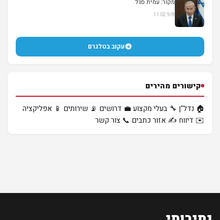
מקור: עמית סגל
9/8 11:02
▶
עקוב בטלגרם
קישורים מהירים
🏠 נדל"ן
🔧 בעלי מקצוע
💼 דרושים
📡 שירותים
📱 אפליקציה
✉️ דיווח
✍️ אזור כתבים
📞 צור קשר
נתיבותי
.