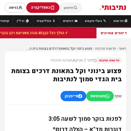
נתיבותי
.
האפליקציה
חיפוש
כניסה
📰 חדשות
🔧 בעלי מקצוע
💼 דרושים
📱 אפליקציה
🏠 נדל"ן
קופונים
⚡ הולך רגל כבן 40 נהרג מפגיעת רכב בכביש 25 סמוך לצומת הנשיא, מתנדבי זק"א פועלו בזירה
דיווחים אחרונים
ראשי
›
חדשות נתיבות
›
פצוע בינוני וקל בתאונת דרכים בצומת בית ה...
לפני 2 שנים
מערכת נתיבותי
חדשות נתיבות
פצוע בינוני וקל בתאונת דרכים בצומת
בית הגדי סמוך לנתיבות
שתף:
וואטסאפ
פייסבוק
לפנות בוקר סמוך לשעה 3:05
דוברות מד"א – הצלה דרום*