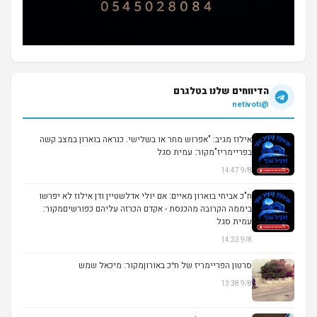
הדיווחים שלנו בטלגרם
@netivoti
אילוז מגיב: "אפרוש מחר או בשלישי. כנראה בוארון במצב קשה
בפריימריז"מקור: עמית סגל
9/8 14:47
ח"כ אביחי בוארון מאיים: אם יולי אדלשטיין ודן אילוז לא יפרשו
ביממה הקרובה מהכנסת - אקדם הכרזה עליהם כפורשיםמקור:
עמית סגל
9/8 14:33
סרטון הפריימריז של ח״כ באורוןמקור: מיכאל שמש
9/8 13:38
▶