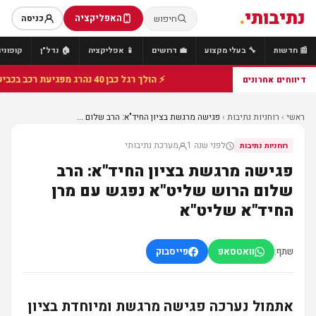
נתיבותי
.
האפליקציה
חיפוש
כניסה
📰 חדשות
🔧 בעלי מקצוע
💼 דרושים
📱 אפליקציה
🏠 נדל"ן
קופונים
⚡ הולך רגל כבן 40 נהרג מפגיעת רכב בכביש 25 סמוך לצומת הנשיא, מתנדבי זק"א פועלו בזירה
דיווחים אחרונים
ראשי
›
רוחניות נתיבות
›
פגישה מרגשת בציון החיד"א: הרב שלום ...
לפני שנה 1
מערכת נתיבותי
רוחניות נתיבות
פגישה מרגשת בציון החיד"א: הרב
שלום הרוש שליט"א נפגש עם מרן
החיד"א שליט"א
שתף:
וואטסאפ
פייסבוק
אתמול נערכה פגישה מרגשת ומיוחדת בציון