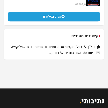
7/8 09:30
עקוב בטלגרם
קישורים מהירים
🏠 נדל"ן
🔧 בעלי מקצוע
💼 דרושים
📡 שירותים
📱 אפליקציה
✉️ דיווח
✍️ אזור כתבים
📞 צור קשר
נתיבותי
.