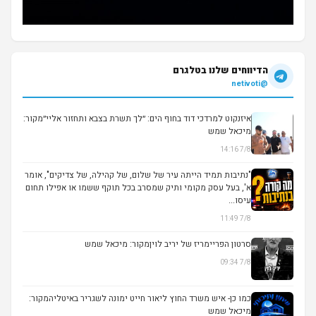
הדיווחים שלנו בטלגרם
@netivoti
איזנקוט למרדכי דוד בחוף הים: ״לך תשרת בצבא ותחזור אליי״מקור:
מיכאל שמש
7/8 14:16
▶
"נתיבות תמיד הייתה עיר של שלום, של קהילה, של צדיקים", אומר
א', בעל עסק מקומי ותיק שמסרב בכל תוקף ששמו או אפילו תחום
עיסו...
7/8 11:49
סרטון הפריימריז של יריב לויןמקור: מיכאל שמש
7/8 09:34
▶
כמו כן- איש משרד החוץ ליאור חייט ימונה לשגריר באיטליהמקור:
מיכאל שמש