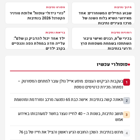
חינוך נתיבות
ספורט נתיבות
שבוע החיילים המשוחררים: אחד
"נזרי גידולי עופות" אלופת טורניר
מאירועי השיא בלוח השנה של
הקטרגל 2026 בנתיבות
מרכז צעירים נתיבות
רוחניות נתיבות
בריאות נתיבות
בכירי ש"ס, רבנים ואישי ציבור
ילד אחד יכול להדביק גן שלם":
השתתפו בשמחת משפחות פרץ
עלייה חדה במחלת הפה והגפיים
ודרעי בנתיבות
בקרב ילדים
פופולרי עכשיו
בעקבות הביקוש העצום: מופע אייל גולן עובר למתחם הספורטק –
1
נפתחה מכירת כרטיסים נוספת
תאונה קשה בנתיבות: אישה כבת 65 נפגעה מרכב ומורדמת ומונשמת
2
תושב נתיבות, בשנות ה – 40 לחייו נעצר בחשד למעורבותו באירוע
3
אמש
מרגש בנתיבות: השכן החובש הגיע ראשון והציל את חייו של בן 76
4