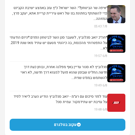
״איפה שר הביטחון?״: השר ישראל כ״ץ עזב באמצע ישיבת הקבינט
כדי להשתתף בחתונת בנו של ראש עיריית קריית אתא, יעקב פרץ,
המזוהה...
7/8 05:43
*חה״כ יואב סגלוביץ, לשעבר סגן השר לביטחון הפנים:*היום הודעתי
על התפטרותי מהכנסת, בה כיהנתי מטעם יש עתיד מאז שנת 2019.
לא...
6/8 19:57
סגלוביץ לא סגור עדיין באף מפלגה אחרת, ובוחן כעת דרך
חדשה.החליט שבזמן שהוא פועל למצוא דרך חדשה, לא ראוי
להשתמש במנדט שנית...
6/8 19:49
עוד לפני סיכום עם רע״מ - יואב סגלוביץ הודיע הערב ליאיר לפיד
על עזיבת יש עתידמקור: עמית סגל
6/8 19:48
עקוב בטלגרם