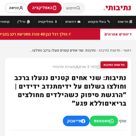
נתיבותי
.
האפליקציה
חיפוש
כניסה
📰 חדשות
🔧 בעלי מקצוע
💼 דרושים
📱 אפליקציה
🏠 נדל"ן
קופונים
⚡ הולך רגל כבן 40 נהרג מפגיעת רכב בכביש 25 סמוך לצומת הנשיא, מתנדבי זק"א פועלו בזירה
דיווחים אחרונים
ראשי
›
חדשות נתיבות
›
נתיבות: שני אחים קטנים ננעלו ברכב וחולצו...
חדשות נתיבות
לפני 3 שנים
מערכת נתיבותי
חדשות נתיבות
נתיבות: שני אחים קטנים ננעלו ברכב
וחולצו בשלום על ידימתנדב ידידים |
״הרגשת סיפוק כשהילדים מחולצים
בריאיםוללא פגע״
שתף:
וואטסאפ
פייסבוק