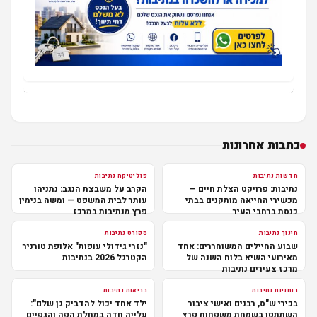
כתבות אחרונות
חדשות נתיבות
פוליטיקה נתיבות
נתיבות: פרויקט הצלת חיים —
הקרב על משבצת הנגב: נתניהו
מכשירי החייאה מותקנים בבתי
עותר לבית המשפט — ומשה בנימין
כנסת ברחבי העיר
פרץ מנתיבות במרכז
חינוך נתיבות
ספורט נתיבות
שבוע החיילים המשוחררים: אחד
"נזרי גידולי עופות" אלופת טורניר
מאירועי השיא בלוח השנה של
הקטרגל 2026 בנתיבות
מרכז צעירים נתיבות
רוחניות נתיבות
בריאות נתיבות
בכירי ש"ס, רבנים ואישי ציבור
ילד אחד יכול להדביק גן שלם":
השתתפו בשמחת משפחות פרץ
עלייה חדה במחלת הפה והגפיים