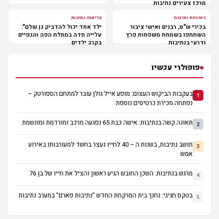
מרכז צעירים נתיבות
רוחניות נתיבות
בריאות נתיבות
בכירי ש"ס, רבנים ואישי ציבור
ילד אחד יכול להדביק גן שלם":
השתתפו בשמחת משפחות פרץ
עלייה חדה במחלת הפה והגפיים
ודרעי בנתיבות
בקרב ילדים
פופולרי עכשיו
בעקבות הביקוש העצום: מופע אייל גולן עובר למתחם הספורטק –
1
נפתחה מכירת כרטיסים נוספת
תאונה קשה בנתיבות: אישה כבת 65 נפגעה מרכב ומורדמת ומונשמת
2
תושב נתיבות, בשנות ה – 40 לחייו נעצר בחשד למעורבותו באירוע
3
אמש
מרגש בנתיבות: השכן החובש הגיע ראשון והציל את חייו של בן 76
4
בטקס חגיגי: נחנך בית המרקחת החדש "נתיבות פארם" במערב נתיבות
5