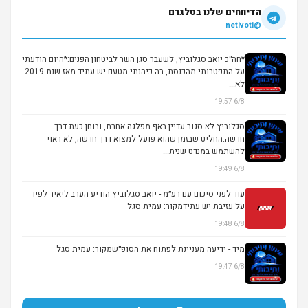
הדיווחים שלנו בטלגרם
@netivoti
*חה״כ יואב סגלוביץ, לשעבר סגן השר לביטחון הפנים:*היום הודעתי
על התפטרותי מהכנסת, בה כיהנתי מטעם יש עתיד מאז שנת 2019.
לא...
6/8 19:57
סגלוביץ לא סגור עדיין באף מפלגה אחרת, ובוחן כעת דרך
חדשה.החליט שבזמן שהוא פועל למצוא דרך חדשה, לא ראוי
להשתמש במנדט שנית...
6/8 19:49
עוד לפני סיכום עם רע״מ - יואב סגלוביץ הודיע הערב ליאיר לפיד
על עזיבת יש עתידמקור: עמית סגל
6/8 19:48
מיד - ידיעה מעניינת לפתוח את הסופ״שמקור: עמית סגל
6/8 19:47