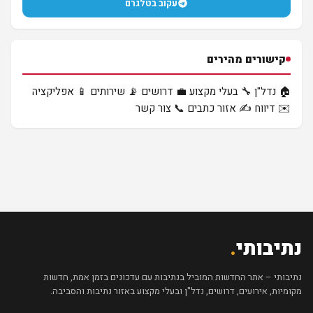
עקוב בטלגרם
קישורים מהירים
🏠 נדל"ן
🔧 בעלי מקצוע
💼 דרושים
📡 שירותים
📱 אפליקציה
✉️ דיווח
✍️ אזור כתבים
📞 צור קשר
נתיבותי
.
נתיבותי – אתר החדשות המוביל בנתיבות עם עדכונים בזמן אמת, חדשות
מקומיות, אירועים, דרושים, נדל"ן ובעלי מקצוע באזור נתיבות והסביבה.