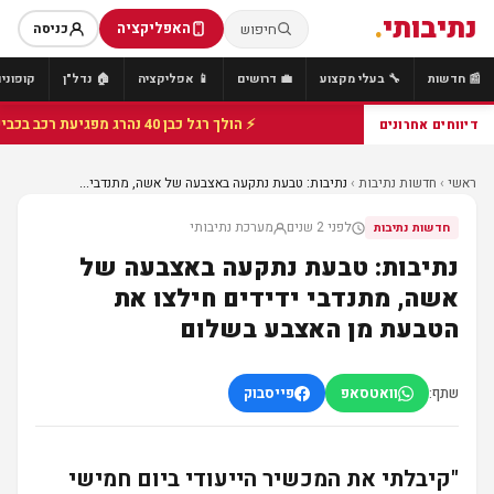
נתיבותי
.
האפליקציה
חיפוש
כניסה
📰 חדשות
🔧 בעלי מקצוע
💼 דרושים
📱 אפליקציה
🏠 נדל"ן
קופונים
⚡ הולך רגל כבן 40 נהרג מפגיעת רכב בכביש 25 סמוך לצומת הנשיא, מתנדבי זק"א פועלו בזירה
דיווחים אחרונים
ראשי
›
חדשות נתיבות
›
נתיבות: טבעת נתקעה באצבעה של אשה, מתנדבי...
לפני 2 שנים
מערכת נתיבותי
חדשות נתיבות
נתיבות: טבעת נתקעה באצבעה של
אשה, מתנדבי ידידים חילצו את
הטבעת מן האצבע בשלום
שתף:
וואטסאפ
פייסבוק
"קיבלתי את המכשיר הייעודי ביום חמישי