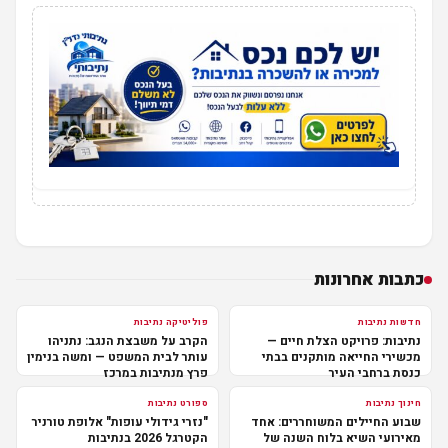
כתבות אחרונות
חדשות נתיבות
פוליטיקה נתיבות
נתיבות: פרויקט הצלת חיים —
הקרב על משבצת הנגב: נתניהו
מכשירי החייאה מותקנים בבתי
עותר לבית המשפט — ומשה בנימין
כנסת ברחבי העיר
פרץ מנתיבות במרכז
חינוך נתיבות
ספורט נתיבות
שבוע החיילים המשוחררים: אחד
"נזרי גידולי עופות" אלופת טורניר
מאירועי השיא בלוח השנה של
הקטרגל 2026 בנתיבות