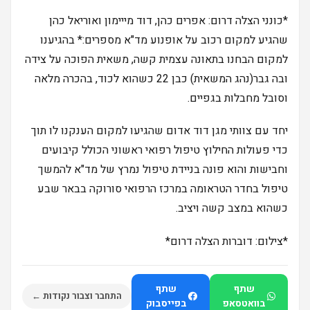
*כונני הצלה דרום: אפרים כהן, דוד מייימון ואוריאל כהן
שהגיע למקום רכוב על אופנוע מד"א מספרים:* בהגיענו
למקום הבחנו בתאונה עצמית קשה, משאית הפוכה על צידה
ובה גבר(נהג המשאית) כבן 22 כשהוא לכוד, בהכרה מלאה
וסובל מחבלות בגפיים.
יחד עם צוותי מגן דוד אדום שהגיעו למקום הענקנו לו תוך
כדי פעולות החילוץ טיפול רפואי ראשוני הכולל קיבועים
וחבישות והוא פונה בניידת טיפול נמרץ של מד"א להמשך
טיפול בחדר הטראומה במרכז הרפואי סורוקה בבאר שבע
כשהוא במצב קשה ויציב.
*צילום: דוברות הצלה דרום*
שתף
שתף
התחבר וצבור נקודות ←
בוואטסאפ
בפייסבוק