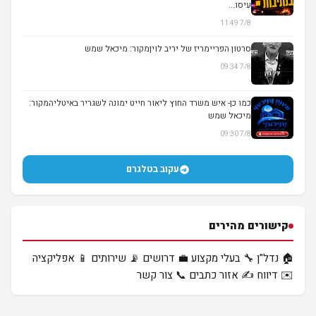
עיסו...
7/8 11:49
סרטון הפריימריז של יריב לויןמקור: מיכאל שמש
7/8 09:34
▶
כמו כן- איש משרד החוץ ליאור חייט ימונה לשגריר באיטליהמקור:
מיכאל שמש
7/8 09:30
עקוב בטלגרם
קישורים מהירים
🏠 נדל"ן
🔧 בעלי מקצוע
💼 דרושים
📡 שירותים
📱 אפליקציה
✉️ דיווח
✍️ אזור כתבים
📞 צור קשר