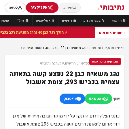
נתיבותי
.
האפליקציה
חיפוש
כניסה
📰 חדשות
🔧 בעלי מקצוע
💼 דרושים
📱 אפליקציה
🏠 נדל"ן
קופונים
⚡ הולך רגל כבן 40 נהרג מפגיעת רכב בכביש 25 סמוך לצומת הנשיא, מתנדבי זק"א פועלו בזירה
דיווחים אחרונים
ראשי
›
מבזקים בזמן אמת
›
נהג משאית כבן 22 נפצע קשה בתאונה עצמית ב...
מבזקים בזמן אמת
לפני 3 חודשים
מערכת נתיבותי
מבזקים בזמן אמת
נהג משאית כבן 22 נפצע קשה בתאונה
עצמית בכביש 293, צומת אשבול
שתף:
וואטסאפ
פייסבוק
כונני הצלה דרום הוזנקו על ידי מוקד תגובה מיידית של מגן
דוד אדום לתאונת דרכים קשה בכביש 293 צומת אשבול.