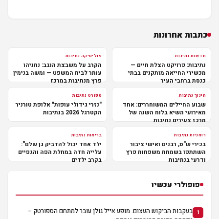
כתבות אחרונות
חדשות נתיבות
פוליטיקה נתיבות
נתיבות: פרויקט הצלת חיים —
הקרב על משבצת הנגב: נתניהו
מכשירי החייאה מותקנים בבתי
עותר לבית המשפט — ומשה בנימין
כנסת ברחבי העיר
פרץ מנתיבות במרכז
חינוך נתיבות
ספורט נתיבות
שבוע החיילים המשוחררים: אחד
"נזרי גידולי עופות" אלופת טורניר
מאירועי השיא בלוח השנה של
הקטרגל 2026 בנתיבות
מרכז צעירים נתיבות
רוחניות נתיבות
בריאות נתיבות
בכירי ש"ס, רבנים ואישי ציבור
ילד אחד יכול להדביק גן שלם":
השתתפו בשמחת משפחות פרץ
עלייה חדה במחלת הפה והגפיים
ודרעי בנתיבות
בקרב ילדים
פופולרי עכשיו
בעקבות הביקוש העצום: מופע אייל גולן עובר למתחם הספורטק –
1