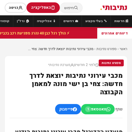
נתיבותי
.
האפליקציה
חיפוש
כניסה
📰 חדשות
🔧 בעלי מקצוע
💼 דרושים
📱 אפליקציה
🏠 נדל"ן
קופונים
⚡ הולך רגל כבן 40 נהרג מפגיעת רכב בכביש 25 סמוך לצומת הנשיא, מתנדבי זק"א פועלו בזירה
דיווחים אחרונים
ראשי
›
ספורט נתיבות
›
מכבי עירוני נתיבות יוצאת לדרך חדשה: צחי ...
ספורט נתיבות
לפני 2 חודשים
מערכת נתיבותי
ספורט נתיבות
מכבי עירוני נתיבות יוצאת לדרך
חדשה: צחי בן ישי מונה למאמן
הקבוצה
שתף:
וואטסאפ
פייסבוק
1