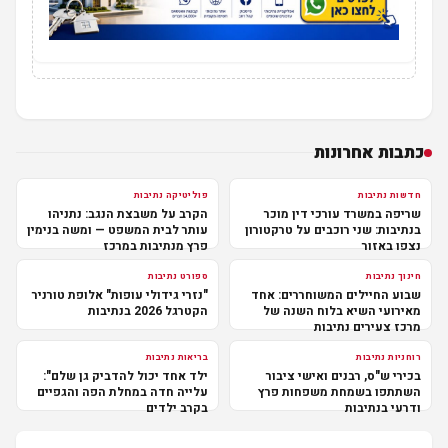
כתבות אחרונות
חדשות נתיבות
פוליטיקה נתיבות
שריפה במשרד עורכי דין מוכר
הקרב על משבצת הנגב: נתניהו
בנתיבות: שני רוכבים על טרקטורון
עותר לבית המשפט — ומשה בנימין
נצפו באזור
פרץ מנתיבות במרכז
חינוך נתיבות
ספורט נתיבות
שבוע החיילים המשוחררים: אחד
"נזרי גידולי עופות" אלופת טורניר
מאירועי השיא בלוח השנה של
הקטרגל 2026 בנתיבות
מרכז צעירים נתיבות
רוחניות נתיבות
בריאות נתיבות
בכירי ש"ס, רבנים ואישי ציבור
ילד אחד יכול להדביק גן שלם":
השתתפו בשמחת משפחות פרץ
עלייה חדה במחלת הפה והגפיים
ודרעי בנתיבות
בקרב ילדים