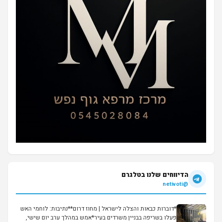
הדיווחים שלנו בטלגרם
@netivoti
*דוברות כבאות והצלה לישראל | מחוז דרום**נתיבות: לוחמי האש
פעלו בשריפה בבניין משרדים בעיר*אמש במהלך ערב יום שישי,