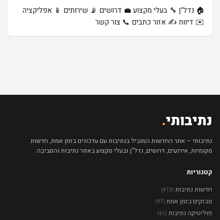
🏠 נדל"ן
🔧 בעלי מקצוע
💼 דרושים
📡 שירותים
📱 אפליקציה
✉️ דיווח
✍️ אזור כתבים
📞 צור קשר
נתיבותי
.
נתיבותי – אתר החדשות המוביל בנתיבות עם עדכונים בזמן אמת, חדשות
מקומיות, אירועים, דרושים, נדל"ן ובעלי מקצוע באזור נתיבות והסביבה.
קטגוריות
חדשות נתיבות
(413)
מבזקים בזמן אמת
(97)
פוליטיקה נתיבות
(41)