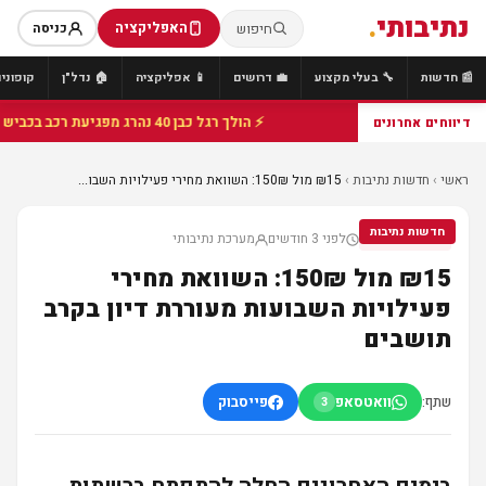
נתיבותי
.
האפליקציה
חיפוש
כניסה
📰 חדשות
🔧 בעלי מקצוע
💼 דרושים
📱 אפליקציה
🏠 נדל"ן
קופונים
⚡ הולך רגל כבן 40 נהרג מפגיעת רכב בכביש 25 סמוך לצומת הנשיא, מתנדבי זק"א פועלו בזירה
דיווחים אחרונים
ראשי
›
חדשות נתיבות
›
₪15 מול 150₪: השוואת מחירי פעילויות השבו...
חדשות נתיבות
לפני 3 חודשים
מערכת נתיבותי
חדשות נתיבות
₪15 מול 150₪: השוואת מחירי
פעילויות השבועות מעוררת דיון בקרב
תושבים
שתף:
וואטסאפ
פייסבוק
3