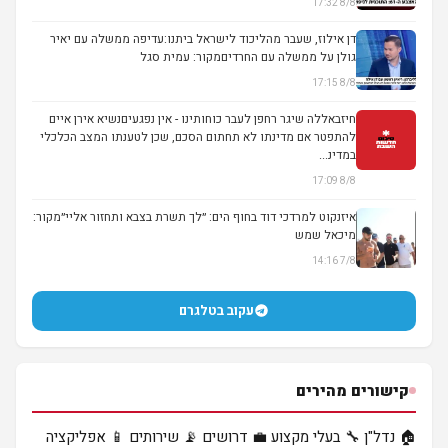
8/8 17:32
▶
דן אילוז, שעבר מהליכוד לישראל ביתנו:עדיפה ממשלה עם יאיר
גולן על ממשלה עם החרדיםמקור: עמית סגל
8/8 17:15
▶
חיזבאללה שיגר רחפן לעבר כוחותינו - אין נפגעיםנשיא אירן איים
להתפטר אם מדינתו לא תחתום הסכם, שכן לטענתו המצב הכלכלי
במדינ...
8/8 17:09
איזנקוט למרדכי דוד בחוף הים: ״לך תשרת בצבא ותחזור אליי״מקור:
מיכאל שמש
7/8 14:16
▶
עקוב בטלגרם
קישורים מהירים
🏠 נדל"ן
🔧 בעלי מקצוע
💼 דרושים
📡 שירותים
📱 אפליקציה