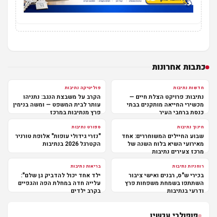
כתבות אחרונות
חדשות נתיבות
פוליטיקה נתיבות
נתיבות: פרויקט הצלת חיים —
הקרב על משבצת הנגב: נתניהו
מכשירי החייאה מותקנים בבתי
עותר לבית המשפט — ומשה בנימין
כנסת ברחבי העיר
פרץ מנתיבות במרכז
חינוך נתיבות
ספורט נתיבות
שבוע החיילים המשוחררים: אחד
"נזרי גידולי עופות" אלופת טורניר
מאירועי השיא בלוח השנה של
הקטרגל 2026 בנתיבות
מרכז צעירים נתיבות
רוחניות נתיבות
בריאות נתיבות
בכירי ש"ס, רבנים ואישי ציבור
ילד אחד יכול להדביק גן שלם":
השתתפו בשמחת משפחות פרץ
עלייה חדה במחלת הפה והגפיים
ודרעי בנתיבות
בקרב ילדים
פופולרי עכשיו