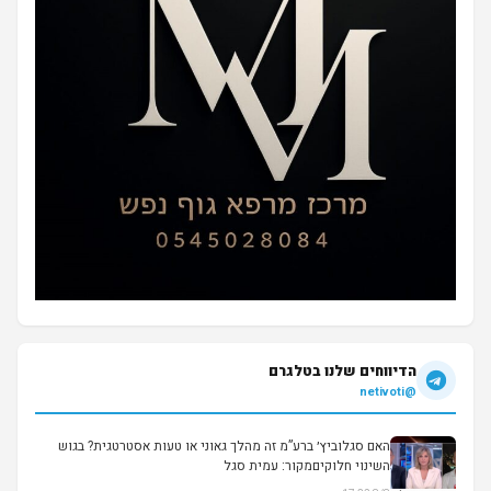
הדיווחים שלנו בטלגרם
@netivoti
האם סגלוביץ׳ ברע”מ זה מהלך גאוני או טעות אסטרטגית? בגוש
השינוי חלוקיםמקור: עמית סגל