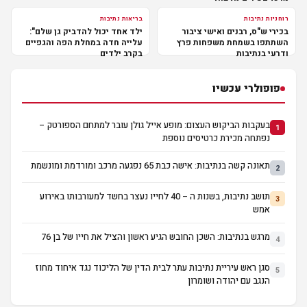
רוחניות נתיבות
בריאות נתיבות
בכירי ש"ס, רבנים ואישי ציבור
ילד אחד יכול להדביק גן שלם":
השתתפו בשמחת משפחות פרץ
עלייה חדה במחלת הפה והגפיים
ודרעי בנתיבות
בקרב ילדים
פופולרי עכשיו
בעקבות הביקוש העצום: מופע אייל גולן עובר למתחם הספורטק –
1
נפתחה מכירת כרטיסים נוספת
תאונה קשה בנתיבות: אישה כבת 65 נפגעה מרכב ומורדמת ומונשמת
2
תושב נתיבות, בשנות ה – 40 לחייו נעצר בחשד למעורבותו באירוע
3
אמש
מרגש בנתיבות: השכן החובש הגיע ראשון והציל את חייו של בן 76
4
סגן ראש עיריית נתיבות עתר לבית הדין של הליכוד נגד איחוד מחוז
5
הנגב עם יהודה ושומרון