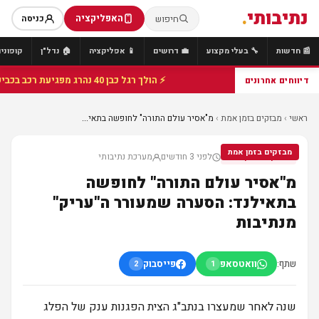
נתיבותי
.
האפליקציה
חיפוש
כניסה
📰 חדשות
🔧 בעלי מקצוע
💼 דרושים
📱 אפליקציה
🏠 נדל"ן
קופונים
⚡ הולך רגל כבן 40 נהרג מפגיעת רכב בכביש 25 סמוך לצומת הנשיא, מתנדבי זק"א פועלו בזירה
דיווחים אחרונים
ראשי
›
מבזקים בזמן אמת
›
מ"אסיר עולם התורה" לחופשה בתאי...
מבזקים בזמן אמת
לפני 3 חודשים
מערכת נתיבותי
מבזקים בזמן אמת
מ"אסיר עולם התורה" לחופשה
בתאילנד: הסערה שמעורר ה"עריק"
מנתיבות
שתף:
וואטסאפ
פייסבוק
2
1
שנה לאחר שמעצרו בנתב"ג הצית הפגנות ענק של הפלג