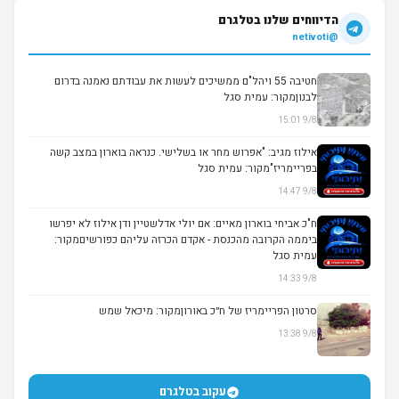
הדיווחים שלנו בטלגרם
@netivoti
חטיבה 55 ויהל"ם ממשיכים לעשות את עבודתם נאמנה בדרום
לבנוןמקור: עמית סגל
9/8 15:01
▶
אילוז מגיב: "אפרוש מחר או בשלישי. כנראה בוארון במצב קשה
בפריימריז"מקור: עמית סגל
9/8 14:47
ח"כ אביחי בוארון מאיים: אם יולי אדלשטיין ודן אילוז לא יפרשו
ביממה הקרובה מהכנסת - אקדם הכרזה עליהם כפורשיםמקור:
עמית סגל
9/8 14:33
סרטון הפריימריז של ח״כ באורוןמקור: מיכאל שמש
9/8 13:38
▶
עקוב בטלגרם