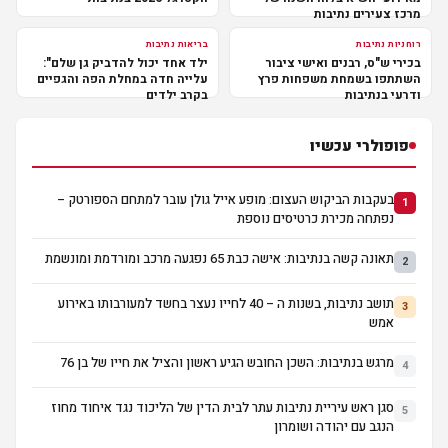
מרכז צעירים נתיבות
רוחניות נתיבות
בריאות נתיבות
בכירי ש"ס, רבנים ואישי ציבור
ילד אחד יכול להדביק גן שלם":
השתתפו בשמחת משפחות פרץ
עלייה חדה במחלת הפה והגפיים
ודרעי בנתיבות
בקרב ילדים
פופולרי עכשיו
בעקבות הביקוש העצום: מופע אייל גולן עובר למתחם הספורטק –
1
נפתחה מכירת כרטיסים נוספת
תאונה קשה בנתיבות: אישה כבת 65 נפגעה מרכב ומורדמת ומונשמת
2
תושב נתיבות, בשנות ה – 40 לחייו נעצר בחשד למעורבותו באירוע
3
אמש
מרגש בנתיבות: השכן החובש הגיע ראשון והציל את חייו של בן 76
4
סגן ראש עיריית נתיבות עתר לבית הדין של הליכוד נגד איחוד מחוז
5
הנגב עם יהודה ושומרון