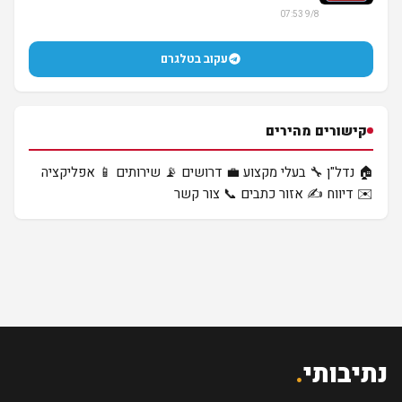
9/8 07:53
עקוב בטלגרם
קישורים מהירים
🏠 נדל"ן
🔧 בעלי מקצוע
💼 דרושים
📡 שירותים
📱 אפליקציה
✉️ דיווח
✍️ אזור כתבים
📞 צור קשר
נתיבותי
.