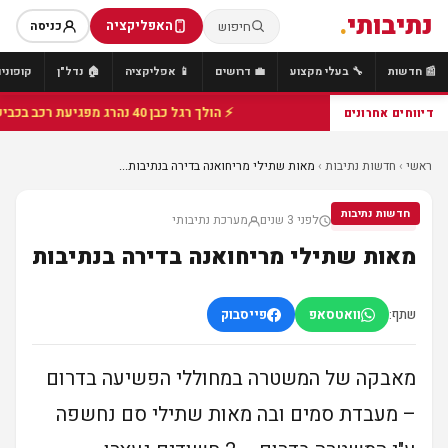
נתיבותי
.
האפליקציה
חיפוש
כניסה
📰 חדשות
🔧 בעלי מקצוע
💼 דרושים
📱 אפליקציה
🏠 נדל"ן
קופונים
⚡ הולך רגל כבן 40 נהרג מפגיעת רכב בכביש 25 סמוך לצומת הנשיא, מתנדבי זק"א פועלו בזירה
דיווחים אחרונים
ראשי
›
חדשות נתיבות
›
מאות שתילי מריחואנה בדירה בנתיבות...
חדשות נתיבות
לפני 3 שנים
מערכת נתיבותי
חדשות נתיבות
מאות שתילי מריחואנה בדירה בנתיבות
שתף:
וואטסאפ
פייסבוק
מאבקה של המשטרה במחוללי הפשיעה בדרום
– מעבדת סמים ובה מאות שתילי סם נחשפה