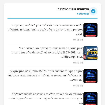
הדיווחים שלנו בטלגרם
@netivoti
הליכוד בעוד הודעה רשמית על גלעד ארדן: ״אדלשטיין וארדן הם
פייק ימין ממורמרים. הם פועלים לגנוב קולות ולהעבירם לממשלת
ההונ...
9/8 09:03
השוק קופא, המחירים רותחים: פרדוקס מאות הדירות של
נתיבותhttps://netivoti.co.il/n/26034609אפליקצית נתיבותי
להורדהhttps://p...
9/8 08:52
המקור התקציבי להחלטה עומד על 850 מיליון ש"ח מתוך תקציב
משרד הכלכלה והתעשייה שיועד לעידוד השקעות במגזר הטכנולוגי
ולא מומש...
9/8 07:55
הממשלה תאשר העברת מיליארד ש״ח לרכש ביטחוני ״דחוף״רוב
הכסף יועבר מסכום שיועד להשקעות במגזר הטכנולוגימקור: עמית
סגל