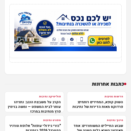
כתבות אחרונות
חדשות נתיבות
פוליטיקה נתיבות
השוק קופא, המחירים רותחים:
הקרב על משבצת הנגב: נתניהו
פרדוקס מאות הדירות של נתיבות
עותר לבית המשפט — ומשה בנימין
פרץ מנתיבות במרכז
חינוך נתיבות
ספורט נתיבות
שבוע החיילים המשוחררים: אחד
"נזרי גידולי עופות" אלופת טורניר
מאירועי השיא בלוח השנה של
הקטרגל 2026 בנתיבות