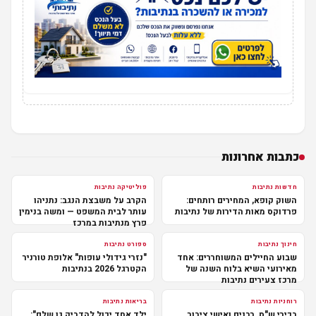
כתבות אחרונות
חדשות נתיבות
פוליטיקה נתיבות
השוק קופא, המחירים רותחים:
הקרב על משבצת הנגב: נתניהו
פרדוקס מאות הדירות של נתיבות
עותר לבית המשפט — ומשה בנימין
פרץ מנתיבות במרכז
חינוך נתיבות
ספורט נתיבות
שבוע החיילים המשוחררים: אחד
"נזרי גידולי עופות" אלופת טורניר
מאירועי השיא בלוח השנה של
הקטרגל 2026 בנתיבות
מרכז צעירים נתיבות
רוחניות נתיבות
בריאות נתיבות
בכירי ש"ס, רבנים ואישי ציבור
ילד אחד יכול להדביק גן שלם":