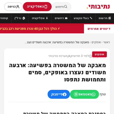
נתיבותי
.
האפליקציה
חיפוש
כניסה
📰 חדשות
🔧 בעלי מקצוע
💼 דרושים
📱 אפליקציה
🏠 נדל"ן
קופונים
⚡ הולך רגל כבן 40 נהרג מפגיעת רכב בכביש 25 סמוך לצומת הנשיא, מתנדבי זק"א פועלו בזירה
דיווחים אחרונים
ראשי
›
אופקים
›
מאבקה של המשטרה בפשיעה: ארבעה חשודים נעצ...
אופקים
לפני 3 חודשים
מערכת נתיבותי
אופקים
מאבקה של המשטרה בפשיעה: ארבעה
חשודים נעצרו באופקים, סמים
ותחמושת נתפסו
שתף:
וואטסאפ
פייסבוק
5