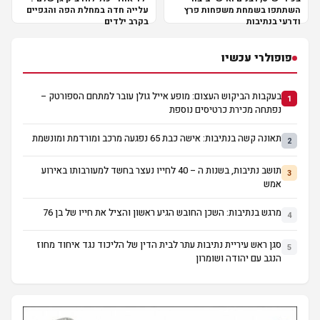
השתתפו בשמחת משפחות פרץ
עלייה חדה במחלת הפה והגפיים
ודרעי בנתיבות
בקרב ילדים
פופולרי עכשיו
בעקבות הביקוש העצום: מופע אייל גולן עובר למתחם הספורטק –
1
נפתחה מכירת כרטיסים נוספת
תאונה קשה בנתיבות: אישה כבת 65 נפגעה מרכב ומורדמת ומונשמת
2
תושב נתיבות, בשנות ה – 40 לחייו נעצר בחשד למעורבותו באירוע
3
אמש
מרגש בנתיבות: השכן החובש הגיע ראשון והציל את חייו של בן 76
4
סגן ראש עיריית נתיבות עתר לבית הדין של הליכוד נגד איחוד מחוז
5
הנגב עם יהודה ושומרון