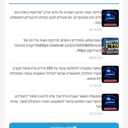
הליכוד בעוד הודעה רשמית על גלעד ארדן: ״אדלשטיין וארדן הם
פייק ימין ממורמרים. הם פועלים לגנוב קולות ולהעבירם לממשלת
ההונ...
9/8 09:03
השוק קופא, המחירים רותחים: פרדוקס מאות הדירות של
נתיבותhttps://netivoti.co.il/n/26034609אפליקצית נתיבותי
להורדהhttps://p...
9/8 08:52
המקור התקציבי להחלטה עומד על 850 מיליון ש"ח מתוך תקציב
משרד הכלכלה והתעשייה שיועד לעידוד השקעות במגזר הטכנולוגי
ולא מומש...
9/8 07:55
הממשלה תאשר העברת מיליארד ש״ח לרכש ביטחוני ״דחוף״רוב
הכסף יועבר מסכום שיועד להשקעות במגזר הטכנולוגימקור: עמית
סגל
9/8 07:53