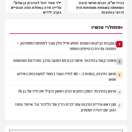
בכירי ש"ס, רבנים ואישי ציבור
ילד אחד יכול להדביק גן שלם":
השתתפו בשמחת משפחות פרץ
עלייה חדה במחלת הפה והגפיים
ודרעי בנתיבות
בקרב ילדים
פופולרי עכשיו
בעקבות הביקוש העצום: מופע אייל גולן עובר למתחם הספורטק –
1
נפתחה מכירת כרטיסים נוספת
תאונה קשה בנתיבות: אישה כבת 65 נפגעה מרכב ומורדמת ומונשמת
2
תושב נתיבות, בשנות ה – 40 לחייו נעצר בחשד למעורבותו באירוע
3
אמש
מרגש בנתיבות: השכן החובש הגיע ראשון והציל את חייו של בן 76
4
סגן ראש עיריית נתיבות עתר לבית הדין של הליכוד נגד איחוד מחוז
5
הנגב עם יהודה ושומרון