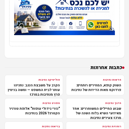
כתבות אחרונות
חדשות נתיבות
פוליטיקה נתיבות
השוק קופא, המחירים רותחים:
הקרב על משבצת הנגב: נתניהו
פרדוקס מאות הדירות של נתיבות
עותר לבית המשפט — ומשה בנימין
פרץ מנתיבות במרכז
חינוך נתיבות
ספורט נתיבות
שבוע החיילים המשוחררים: אחד
"נזרי גידולי עופות" אלופת טורניר
מאירועי השיא בלוח השנה של
הקטרגל 2026 בנתיבות
מרכז צעירים נתיבות
רוחניות נתיבות
בריאות נתיבות