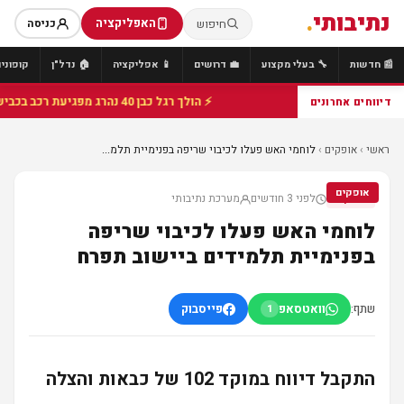
נתיבותי
.
האפליקציה
חיפוש
כניסה
📰 חדשות
🔧 בעלי מקצוע
💼 דרושים
📱 אפליקציה
🏠 נדל"ן
קופונים
⚡ הולך רגל כבן 40 נהרג מפגיעת רכב בכביש 25 סמוך לצומת הנשיא, מתנדבי זק"א פועלו בזירה
דיווחים אחרונים
ראשי
›
אופקים
›
לוחמי האש פעלו לכיבוי שריפה בפנימיית תלמ...
אופקים
לפני 3 חודשים
מערכת נתיבותי
אופקים
לוחמי האש פעלו לכיבוי שריפה
בפנימיית תלמידים ביישוב תפרח
שתף:
וואטסאפ
פייסבוק
1
התקבל דיווח במוקד 102 של כבאות והצלה