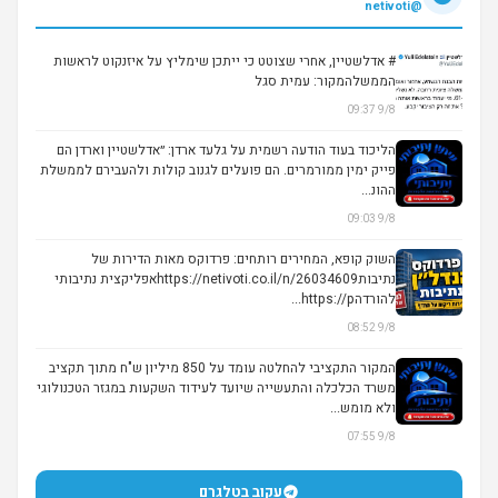
@netivoti
# אדלשטיין, אחרי שצוטט כי ייתכן שימליץ על איזנקוט לראשות
הממשלהמקור: עמית סגל
9/8 09:37
הליכוד בעוד הודעה רשמית על גלעד ארדן: ״אדלשטיין וארדן הם
פייק ימין ממורמרים. הם פועלים לגנוב קולות ולהעבירם לממשלת
ההונ...
9/8 09:03
השוק קופא, המחירים רותחים: פרדוקס מאות הדירות של
נתיבותhttps://netivoti.co.il/n/26034609אפליקצית נתיבותי
להורדהhttps://p...
9/8 08:52
המקור התקציבי להחלטה עומד על 850 מיליון ש"ח מתוך תקציב
משרד הכלכלה והתעשייה שיועד לעידוד השקעות במגזר הטכנולוגי
ולא מומש...
9/8 07:55
עקוב בטלגרם