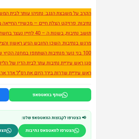
הקרב על משבצת הנגב: נתניהו עותר לבית המש
נתיבות: פרויקט הצלת חיים — מכשירי החייאה 
תושב נתיבות, בשנות ה – 40 לחייו נעצר בחשד למעורבותו באירוע אמש
מרגש בנתיבות: השכן החובש הגיע ראשון והציל א
100 בני נוער מנתיבות השתתפו במחנה הקיץ של מסע ישראל
סגן ראש עיריית נתיבות עתר לבית הדין של הליכ
ראש עיריית שדרות בירך היום את רס"ל אדר ארג
שתף בוואטסאפ
📢 הצטרפו לקבוצות הוואטסאפ שלנו:
הצטרפו לוואטסאפ נתיבות
הצט