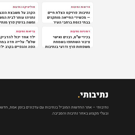
חדשות נתיבות
פוליטיקה נתיבות
נתיבות: פרויקט הצלת חיים
הקרב על משבצת הנגב
— מכשירי החייאה מותקנים
נתניהו עותר לבית המ
בבתי כנסת ברחבי העיר
ומשה בנימין פרץ מנתי
במרכז
רוחניות נתיבות
בריאות נתיבות
בכירי ש"ס, רבנים ואישי
ילד אחד יכול להדביק 
ציבור השתתפו בשמחת
שלם": עלייה חדה במח
משפחות פרץ ודרעי בנתיבות
הפה והגפיים בקרב ילד
נתיבותי
.
נתיבותי – אתר החדשות המוביל בנתיבות עם עדכונים בזמן אמת, חדשות 
ובעלי מקצוע באזור נתיבות והסביבה.