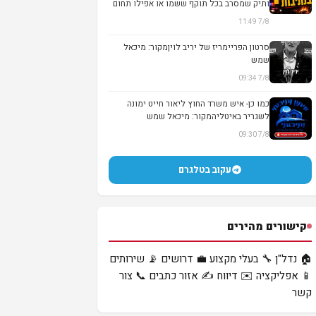
ותיק שמסרב בכל תוקף ששמו או אפילו תחום
עיסו...
7/8 11:49
סרטון הפריימריז של יריב לויןמקור: מיכאל
שמש
7/8 09:34
▶
כמו כן- איש משרד החוץ ליאור חייט ימונה
לשגריר באיטליהמקור: מיכאל שמש
7/8 09:30
עקוב בטלגרם
קישורים מהירים
🏠 נדל"ן
🔧 בעלי מקצוע
💼 דרושים
📡 שירותים
📱 אפליקציה
✉️ דיווח
✍️ אזור כתבים
📞 צור
קשר