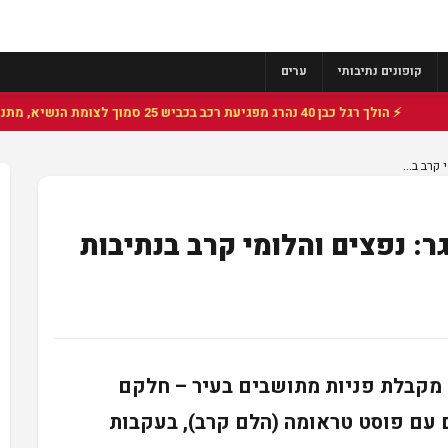
קופונים נתיבותי
ערים
⚡ הולך רגל כבן 40 נהרג מפגיעת רכב בכביש 25 סמוך לצומת הנשיא, מתנדבי זק"א פועלו בזירה
קרב ב...
 נפצים והלומי קרב בנתיבות
 מקבלת פניות מתושבים בעיר – חלקם
 עם פוסט טראומה (הלם קרב), בעקבות