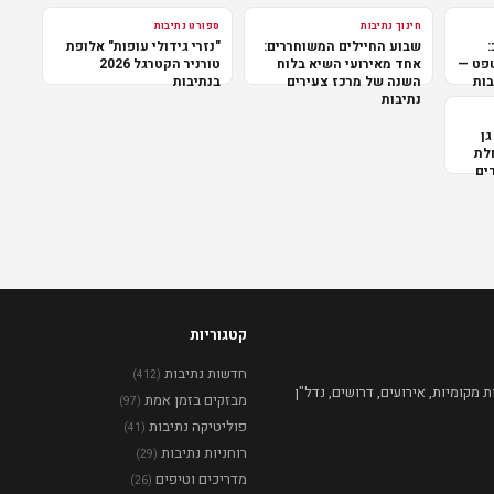
חינוך נתיבות
ספורט נתיבות
:
שבוע החיילים המשוחררים:
"נזרי גידולי עופות" אלופת
שפט —
אחד מאירועי השיא בלוח
טורניר הקטרגל 2026
בות
השנה של מרכז צעירים
בנתיבות
נתיבות
גן
לת
ים
קטגוריות
חדשות נתיבות
(412)
מקומיות, אירועים, דרושים, נדל"ן
מבזקים בזמן אמת
(97)
פוליטיקה נתיבות
(41)
רוחניות נתיבות
(29)
מדריכים וטיפים
(26)