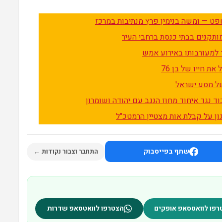
פט — ומשה בנימין פרץ מנתיבות במרכז
מותקנים בבתי כנסת ברחבי העיר
ת חייו של בן 76
וד נגד איחוד מחוז הנגב עם יהודה ושומרון
ון על קבלת אות מצטיין הרמטכ"ל
שתף בפייסבוק
התחבר וצבור נקודות ←
רפו לוואטסאפ אופקים
הצטרפו לוואטסאפ שדרות