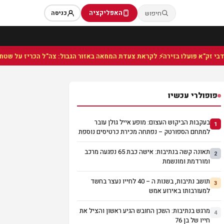
האפליקציה
חיפוש
כניסה
⚡ לקראת צעדת המחאה באזור הגבול: צה"ל הכריז על שטח צבאי ס
פופולרי עכשיו
בעקבות הביקוש העצום: מופע אייל גולן עובר
1
למתחם הספורטק – נפתחה מכירת כרטיסים נוספת
תאונה קשה בנתיבות: אישה כבת 65 נפגעה מרכב
2
ומורדמת ומונשמת
תושב נתיבות, בשנות ה – 40 לחייו נעצר בחשד
3
למעורבותו באירוע אמש
מרגש בנתיבות: השכן החובש הגיע ראשון והציל את
4
חייו של בן 76