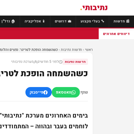
נתיבותי
.
📰 חדשות
🔧 בעלי מקצוע
💼 דרושים
📱 אפליקציה
🏠 נדל"ן
דיווחים אחרונים
ראשי
›
חדשות נתיבות
›
כשהשמחה הופכת לטריגר: נפצים והלומי 
לפני 5 חודשים
מערכת נתיבותי
חדשות נתיבות
כשהשמחה הופכת לטריגר:
שתף:
וואטסאפ
פייסבוק
בימים האחרונים
מערכת "נתיבותי"
לוחמים בעבר ובהווה – המתמודדים