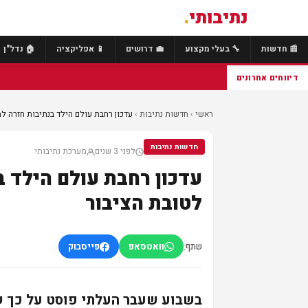
נתיבותי
.
📰 חדשות
🔧 בעלי מקצוע
💼 דרושים
📱 אפליקציה
🏠 נדל"ן
דיווחים אחרונים
ראשי
›
חדשות נתיבות
›
עדכון רחבת עולם הילד בנתיבות חזרה להי
חדשות נתיבות
לפני 3 שנים
מערכת נתיבותי
חדשות נתיבות
עדכון רחבת עולם הילד ב
לטובת הציבור
שתף:
וואטסאפ
פייסבוק
בשבוע שעבר העלתי פוסט על כך ש