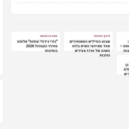
חינוך נתיבות
ספורט נתיבות
:
שבוע החיילים המשוחררים:
"נזרי גידולי עופות" אלופת
שפט —
אחד מאירועי השיא בלוח
טורניר הקטרגל 2026
בות
השנה של מרכז צעירים
בנתיבות
נתיבות
גן
לת
ים