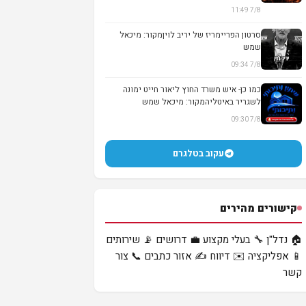
עיסו...
7/8 11:49
סרטון הפריימריז של יריב לויןמקור: מיכאל
שמש
7/8 09:34
▶
כמו כן- איש משרד החוץ ליאור חייט ימונה
לשגריר באיטליהמקור: מיכאל שמש
7/8 09:30
עקוב בטלגרם
קישורים מהירים
🏠 נדל"ן
🔧 בעלי מקצוע
💼 דרושים
📡 שירותים
📱 אפליקציה
✉️ דיווח
✍️ אזור כתבים
📞 צור
קשר