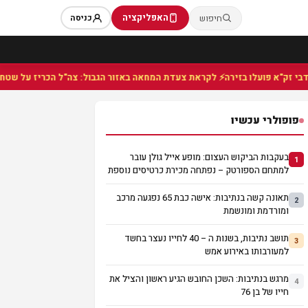
האפליקציה
חיפוש
כניסה
⚡ לקראת צעדת המחאה באזור הגבול: צה"ל הכריז על שטח צבאי 
פופולרי עכשיו
בעקבות הביקוש העצום: מופע אייל גולן עובר
1
למתחם הספורטק – נפתחה מכירת כרטיסים נוספת
תאונה קשה בנתיבות: אישה כבת 65 נפגעה מרכב
2
ומורדמת ומונשמת
תושב נתיבות, בשנות ה – 40 לחייו נעצר בחשד
3
למעורבותו באירוע אמש
מרגש בנתיבות: השכן החובש הגיע ראשון והציל את
4
חייו של בן 76