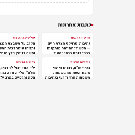
כתבות אחרונות
חדשות נתיבות
פוליטיקה נתיבות
נתיבות: פרויקט הצלת חיים
הקרב על משבצת הנגב
— מכשירי החייאה מותקנים
נתניהו עותר לבית המ
בבתי כנסת ברחבי העיר
ומשה בנימין פרץ מנתי
במרכז
רוחניות נתיבות
בריאות נתיבות
בכירי ש"ס, רבנים ואישי
ילד אחד יכול להדביק 
ציבור השתתפו בשמחת
שלם": עלייה חדה במח
משפחות פרץ ודרעי בנתיבות
הפה והגפיים בקרב ילד