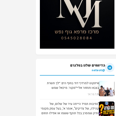
הדיווחים שלנו בטלגרם
@netivoti
איזנקוט למרדכי דוד בחוף הים: ״לך תשרת
בצבא ותחזור אליי״מקור: מיכאל שמש
7/8 14:16
▶
"נתיבות תמיד הייתה עיר של שלום, של
קהילה, של צדיקים", אומר א', בעל עסק מקומי
ותיק שמסרב בכל תוקף ששמו או אפילו תחום