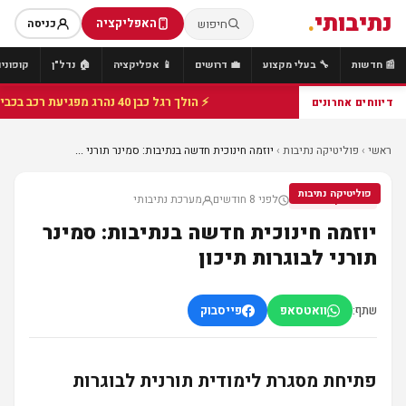
נתיבותי
.
האפליקציה
חיפוש
כניסה
📰 חדשות
🔧 בעלי מקצוע
💼 דרושים
📱 אפליקציה
🏠 נדל"ן
קופונים
⚡ הולך רגל כבן 40 נהרג מפגיעת רכב בכביש 25 סמוך לצומת הנשיא, מתנדבי זק"א פועלו בזירה
דיווחים אחרונים
ראשי
›
פוליטיקה נתיבות
›
יוזמה חינוכית חדשה בנתיבות: סמינר תורני ...
פוליטיקה נתיבות
לפני 8 חודשים
מערכת נתיבותי
פוליטיקה נתיבות
יוזמה חינוכית חדשה בנתיבות: סמינר
תורני לבוגרות תיכון
שתף:
וואטסאפ
פייסבוק
פתיחת מסגרת לימודית תורנית לבוגרות