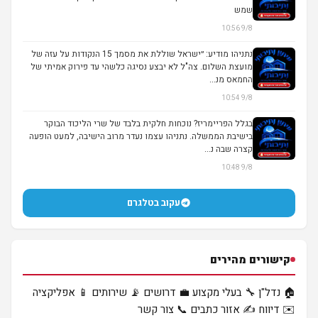
שמש
9/8 10:56
נתניהו מודיע: ״ישראל שוללת את מסמך 15 הנקודות על עזה של
מועצת השלום. צה"ל לא יבצע נסיגה כלשהי עד פירוק אמיתי של
החמאס מנ...
9/8 10:54
בגלל הפריימריז? נוכחות חלקית בלבד של שרי הליכוד הבוקר
בישיבת הממשלה. נתניהו עצמו נעדר מרוב הישיבה, למעט הופעה
קצרה שבה נ...
9/8 10:48
עקוב בטלגרם
קישורים מהירים
🏠 נדל"ן
🔧 בעלי מקצוע
💼 דרושים
📡 שירותים
📱 אפליקציה
✉️ דיווח
✍️ אזור כתבים
📞 צור קשר