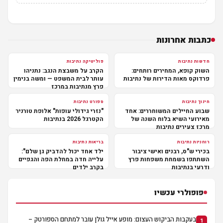
כתבות אחרונות
חדשות נתיבות
פוליטיקה נתיבות
השוק קופא, המחירים רותחים:
הקרב על משבצת הנגב: נתניהו
פרדוקס מאות הדירות של נתיבות
עותר לבית המשפט — ומשה בנימין
פרץ מנתיבות במרכז
חינוך נתיבות
ספורט נתיבות
שבוע החיילים המשוחררים: אחד
"נזרי גידולי עופות" אלופת טורניר
מאירועי השיא בלוח השנה של
הקטרגל 2026 בנתיבות
מרכז צעירים נתיבות
רוחניות נתיבות
בריאות נתיבות
בכירי ש"ס, רבנים ואישי ציבור
ילד אחד יכול להדביק גן שלם":
השתתפו בשמחת משפחות פרץ
עלייה חדה במחלת הפה והגפיים
ודרעי בנתיבות
בקרב ילדים
פופולרי עכשיו
בעקבות הביקוש העצום: מופע אייל גולן עובר למתחם הספורטק –
1