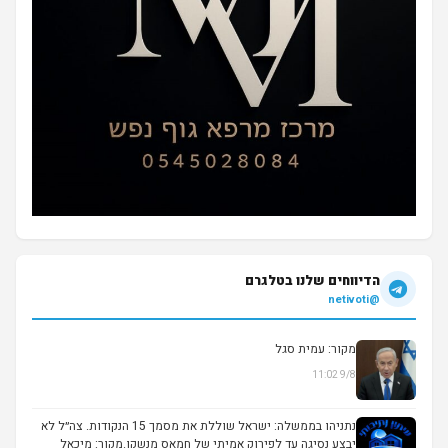
הדיווחים שלנו בטלגרם
@netivoti
מקור: עמית סגל
9/8 11:02
▶
נתניהו בממשלה: ישראל שוללת את מסמך 15 הנקודות. צה״ל לא
יבצע נסיגה עד לפירוק אמיתי של חמאס מנשקו.מקור: מיכאל