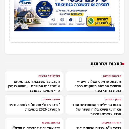
כתבות אחרונות
חדשות נתיבות
פוליטיקה נתיבות
נתיבות: פרויקט הצלת חיים —
הקרב על משבצת הנגב: נתניהו
מכשירי החייאה מותקנים בבתי
עותר לבית המשפט — ומשה בנימין
כנסת ברחבי העיר
פרץ מנתיבות במרכז
חינוך נתיבות
ספורט נתיבות
שבוע החיילים המשוחררים: אחד
"נזרי גידולי עופות" אלופת טורניר
מאירועי השיא בלוח השנה של
הקטרגל 2026 בנתיבות
מרכז צעירים נתיבות
רוחניות נתיבות
בריאות נתיבות
בכירי ש"ס, רבנים ואישי ציבור
ילד אחד יכול להדביק גן שלם":