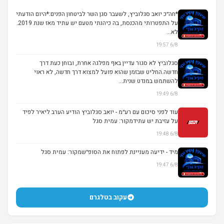
*חה״כ יואב סגלוביץ, לשעבר סגן השר לביטחון הפנים:*היום הודעתי
על התפטרותי מהכנסת, בה כיהנתי מטעם יש עתיד מאז שנת 2019.
לא...
6/8 19:57
סגלוביץ לא סגור עדיין באף מפלגה אחרת, ובוחן כעת דרך
חדשה.החליט שבזמן שהוא פועל למצוא דרך חדשה, לא ראוי
להשתמש במנדט שנית...
6/8 19:49
עוד לפני סיכום עם רע״מ - יואב סגלוביץ הודיע הערב ליאיר לפיד
על עזיבת יש עתידמקור: עמית סגל
6/8 19:48
מיד - ידיעה מעניינת לפתוח את הסופ״שמקור: עמית סגל
6/8 19:47
עקוב בטלגרם