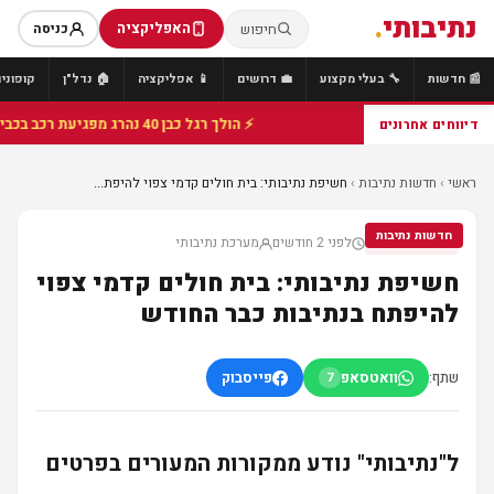
נתיבותי
.
האפליקציה
חיפוש
כניסה
📰 חדשות
🔧 בעלי מקצוע
💼 דרושים
📱 אפליקציה
🏠 נדל"ן
קופונים
⚡ הולך רגל כבן 40 נהרג מפגיעת רכב בכביש 25 סמוך לצומת הנשיא, מתנדבי זק"א פועלו בזירה
דיווחים אחרונים
ראשי
›
חדשות נתיבות
›
חשיפת נתיבותי: בית חולים קדמי צפוי להיפת...
חדשות נתיבות
לפני 2 חודשים
מערכת נתיבותי
חדשות נתיבות
חשיפת נתיבותי: בית חולים קדמי צפוי
להיפתח בנתיבות כבר החודש
שתף:
וואטסאפ
פייסבוק
7
ל"נתיבותי" נודע ממקורות המעורים בפרטים