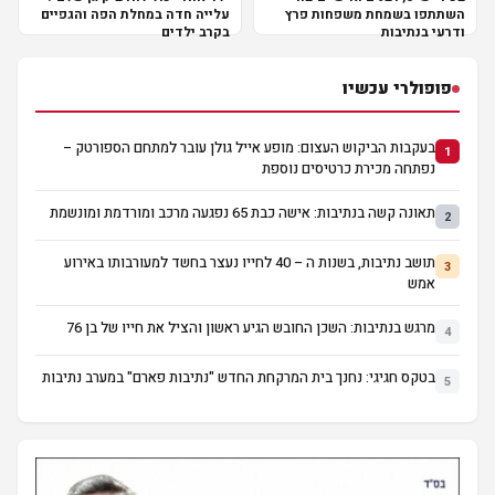
השתתפו בשמחת משפחות פרץ
עלייה חדה במחלת הפה והגפיים
ודרעי בנתיבות
בקרב ילדים
פופולרי עכשיו
בעקבות הביקוש העצום: מופע אייל גולן עובר למתחם הספורטק –
1
נפתחה מכירת כרטיסים נוספת
תאונה קשה בנתיבות: אישה כבת 65 נפגעה מרכב ומורדמת ומונשמת
2
תושב נתיבות, בשנות ה – 40 לחייו נעצר בחשד למעורבותו באירוע
3
אמש
מרגש בנתיבות: השכן החובש הגיע ראשון והציל את חייו של בן 76
4
בטקס חגיגי: נחנך בית המרקחת החדש "נתיבות פארם" במערב נתיבות
5