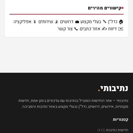
קישורים מהירים
🏠 נדל"ן
🔧 בעלי מקצוע
💼 דרושים
📡 שירותים
📱 אפליקציה
✉️ דיווח
✍️ אזור כתבים
📞 צור קשר
נתיבותי
.
נתיבותי – אתר החדשות המוביל בנתיבות עם עדכונים בזמן אמת, חדשות
מקומיות, אירועים, דרושים, נדל"ן ובעלי מקצוע באזור נתיבות והסביבה.
קטגוריות
חדשות נתיבות
(412)