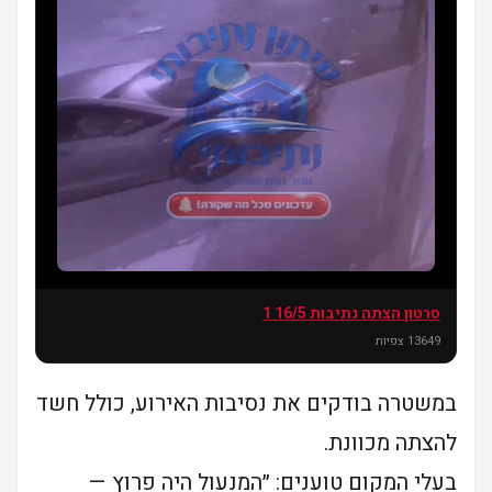
סרטון הצתה נתיבות 16/5 1
חדשו
ת
13649 צפיות
במשטרה בודקים את נסיבות האירוע, כולל חשד
להצתה מכוונת.
בעלי המקום טוענים: ״המנעול היה פרוץ —