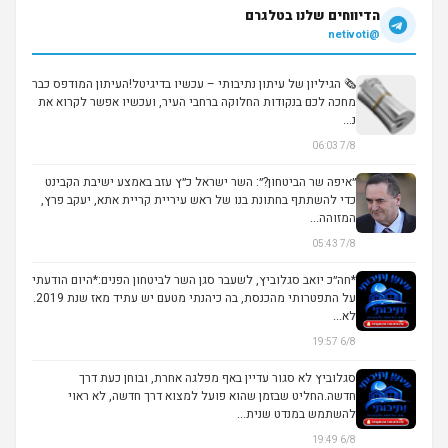
הדיווחים שלנו בטלגרם
@netivoti
🗞️ הגיליון של עיתון נתיבותי – עכשיו בדיגיטל!העיתון המודפס כבר
מחכה לכם בנקודות החלוקה ברחבי העיר, ועכשיו אפשר לקרוא את
נ...
7/8 06:03
״איפה שר הביטחון?״: השר ישראל כ״ץ עזב באמצע ישיבת הקבינט
כדי להשתתף בחתונת בנו של ראש עיריית קריית אתא, יעקב פרץ,
המזוהה...
7/8 05:43
*חה״כ יואב סגלוביץ, לשעבר סגן השר לביטחון הפנים:*היום הודעתי
על התפטרותי מהכנסת, בה כיהנתי מטעם יש עתיד מאז שנת 2019.
לא...
6/8 19:57
סגלוביץ לא סגור עדיין באף מפלגה אחרת, ובוחן כעת דרך
חדשה.החליט שבזמן שהוא פועל למצוא דרך חדשה, לא ראוי
להשתמש במנדט שנית...
6/8 19:49