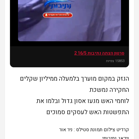
סרטון הצתה נתיבות 16/5 2
חדשו
ת
15853 צפיות
הנזק במקום מוערך בלמעלה ממיליון שקלים
החקירה נמשכת
לוחמי האש מנעו אסון גדול ובלמו את
התפשטות האש לעסקים סמוכים
קרדיט צילום תמונת סטילס : ניר אור
וידאו: נתיבותי