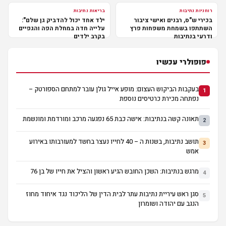
רוחניות נתיבות
בריאות נתיבות
בכירי ש"ס, רבנים ואישי ציבור
ילד אחד יכול להדביק גן שלם":
השתתפו בשמחת משפחות פרץ
עלייה חדה במחלת הפה והגפיים
ודרעי בנתיבות
בקרב ילדים
פופולרי עכשיו
בעקבות הביקוש העצום: מופע אייל גולן עובר למתחם הספורטק –
1
נפתחה מכירת כרטיסים נוספת
תאונה קשה בנתיבות: אישה כבת 65 נפגעה מרכב ומורדמת ומונשמת
2
תושב נתיבות, בשנות ה – 40 לחייו נעצר בחשד למעורבותו באירוע
3
אמש
מרגש בנתיבות: השכן החובש הגיע ראשון והציל את חייו של בן 76
4
סגן ראש עיריית נתיבות עתר לבית הדין של הליכוד נגד איחוד מחוז
5
הנגב עם יהודה ושומרון