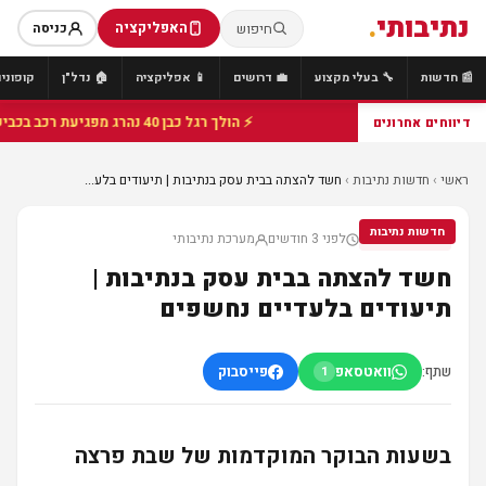
נתיבותי
.
האפליקציה
חיפוש
כניסה
📰 חדשות
🔧 בעלי מקצוע
💼 דרושים
📱 אפליקציה
🏠 נדל"ן
קופונים
⚡ הולך רגל כבן 40 נהרג מפגיעת רכב בכביש 25 סמוך לצומת הנשיא, מתנדבי זק"א פועלו בזירה
דיווחים אחרונים
ראשי
›
חדשות נתיבות
›
חשד להצתה בבית עסק בנתיבות | תיעודים בלע...
חדשות נתיבות
לפני 3 חודשים
מערכת נתיבותי
חדשות נתיבות
חשד להצתה בבית עסק בנתיבות |
תיעודים בלעדיים נחשפים
שתף:
וואטסאפ
פייסבוק
1
בשעות הבוקר המוקדמות של שבת פרצה