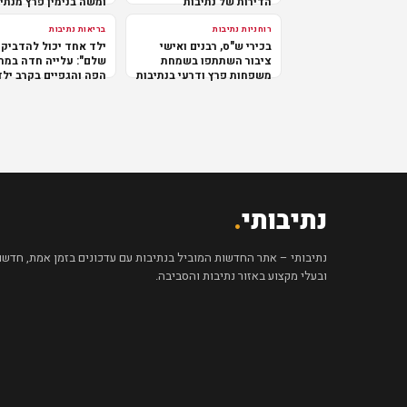
הדירות של נתיבות
ומשה בנימין פרץ מנתי
במרכז
רוחניות נתיבות
בריאות נתיבות
בכירי ש"ס, רבנים ואישי
ילד אחד יכול להדביק 
ציבור השתתפו בשמחת
שלם": עלייה חדה במח
משפחות פרץ ודרעי בנתיבות
הפה והגפיים בקרב ילד
נתיבותי
.
נתיבותי – אתר החדשות המוביל בנתיבות עם עדכונים בזמן אמת, חדשות 
ובעלי מקצוע באזור נתיבות והסביבה.