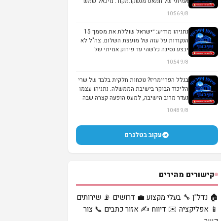
אמיתי של חמאס מנשקו.מקור: מיכאל שמש
9/8 10:56
נתניהו מודיע: ״ישראל שוללת את מסמך 15
הנקודות על עזה של מועצת השלום. צה"ל לא
יבצע נסיגה כלשהי עד פירוק אמיתי של
החמאס מנ...
9/8 10:54
בגלל הפריימריז? נוכחות חלקית בלבד של שרי
הליכוד הבוקר בישיבת הממשלה. נתניהו עצמו
נעדר מרוב הישיבה, למעט הופעה קצרה שבה
נ...
9/8 10:48
עקוב בטלגרם
קישורים מהירים
🏠 נדל"ן
🔧 בעלי מקצוע
💼 דרושים
📡 שירותים
📱 אפליקציה
✉️ דיווח
✍️ אזור כתבים
📞 צור
קשר