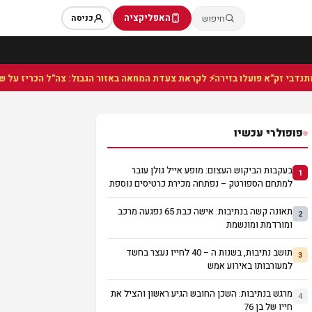
האפליקציה
חיפוש
כניסה
⚡ לקראת צעדת המחאה באזור הגבול: צה"ל הכריז על שטח צב
פופולרי עכשיו
בעקבות הביקוש העצום: מופע אייל גולן עובר
1
למתחם הספורטק – נפתחה מכירת כרטיסים נוספת
תאונה קשה בנתיבות: אישה כבת 65 נפגעה מרכב
2
ומורדמת ומונשמת
תושב נתיבות, בשנות ה – 40 לחייו נעצר בחשד
3
למעורבותו באירוע אמש
מרגש בנתיבות: השכן החובש הגיע ראשון והציל את
4
חייו של בן 76