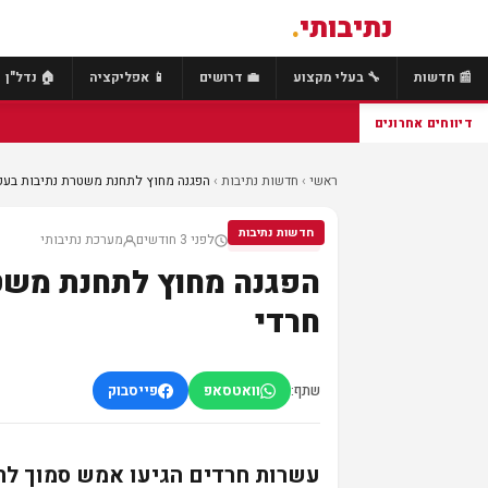
נתיבותי
.
📰 חדשות
🔧 בעלי מקצוע
💼 דרושים
📱 אפליקציה
🏠 נדל"ן
דיווחים אחרונים
ראשי
›
חדשות נתיבות
›
הפגנה מחוץ לתחנת משטרת נתיבות בעקב
חדשות נתיבות
לפני 3 חודשים
מערכת נתיבותי
חדשות נתיבות
הפגנה מחוץ לתחנת משט
חרדי
שתף:
וואטסאפ
פייסבוק
עשרות חרדים הגיעו אמש סמוך לתח