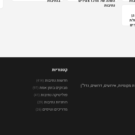
בות
השנה של מרכז צעירים
בנתיבות
נתיבות
גן
לת
ים
קטגוריות
חדשות נתיבות
(414)
מקומיות, אירועים, דרושים, נדל"ן
מבזקים בזמן אמת
(97)
פוליטיקה נתיבות
(41)
רוחניות נתיבות
(29)
מדריכים וטיפים
(26)