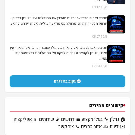
10/8 08:12
מפקד פיקוד מרכז אבי בלוט מעדכן את ההגבלות על טל ינון דרדיק:
יורחק מכל יהודה ושומרוןלמעט מודיעין עילית, אליה יידרש להגיע
...
10/8 08:07
תגובה ראשונה בישראל לראיון של מלדאנוב:גורם ישראלי בכיר - אין
סיכוי שניתן לקטאר וטורקיה לפקח על התנהלותנו ברצועהמקור:
עמי...
10/8 07:53
עקוב בטלגרם
קישורים מהירים
🏠 נדל"ן
🔧 בעלי מקצוע
💼 דרושים
📡 שירותים
📱 אפליקציה
✉️ דיווח
✍️ אזור כתבים
📞 צור קשר