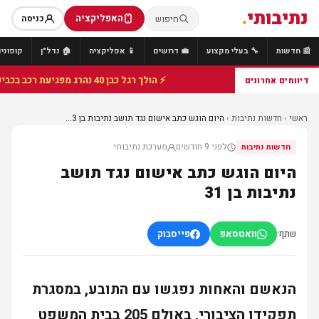
נתיבותי
.
האפליקציה
חיפוש
כניסה
📰 חדשות
🔧 בעלי מקצוע
💼 דרושים
📱 אפליקציה
🏠 נדל"ן
קופונים
⚡ הולך רגל כבן 40 נהרג מפגיעת רכב בכביש 25 סמוך לצומת הנשיא, מתנדבי זק"א פועלו בזירה
דיווחים אחרונים
ראשי
›
חדשות נתיבות
›
היום הוגש כתב אישום נגד תושב נתיבות בן 3...
לפני 9 חודשים
מערכת נתיבותי
חדשות נתיבות
היום הוגש כתב אישום נגד תושב
נתיבות בן 31
שתף:
וואטסאפ
פייסבוק
הנאשם והאחות נפגשו עם התובע, במסגרת
תפקידו הציבורי, באולם 205 בבית המשפט