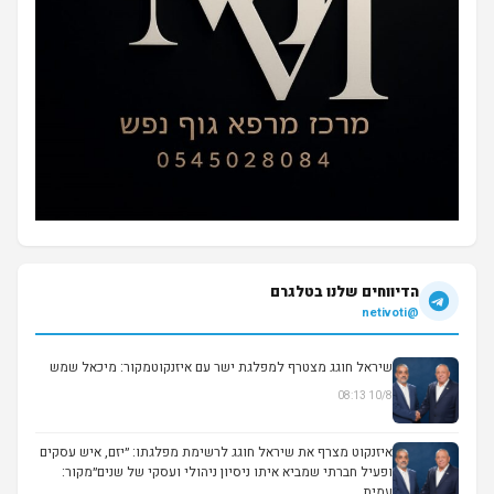
הדיווחים שלנו בטלגרם
@netivoti
שיראל חוגג מצטרף למפלגת ישר עם איזנקוטמקור: מיכאל שמש
10/8 08:13
איזנקוט מצרף את שיראל חוגג לרשימת מפלגתו: ״יזם, איש עסקים
ופעיל חברתי שמביא איתו ניסיון ניהולי ועסקי של שנים״מקור:
עמית ...