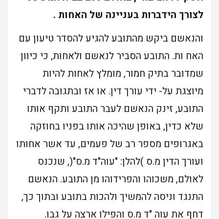
לצורך הידברות בעניינה של האחות .
והנאשם ביקש מהתובע להגיע להסדר טיעון עם
האח ות. התובע הסביר לנאשם ולאחות, כי כיוון
שמדובר בתיק חמור, מומלץ לאחות להיות
מיוצגת על- ידי עורך דין. או אז ובתגובה לדברי
התובע, זינק הנאשם לעבר התובע ותקף אותו
שלא כדין, באופן שהיכה אותו בפניו בחוזקה
באגרופים מספר רב של פעמים, עד אשר אחותו
ועורך הדין מ.ס )להלן: "עוה"ד מ.ס"(, שנכנס
לאולם, משכוהו והפרידוהו מן התובע. הנאשם
התנגד וניסה להמשיך ולהכות בתובע ובתוך כך,
דחף את עוה "ד מ.ס והפילו ארצה על גבו.