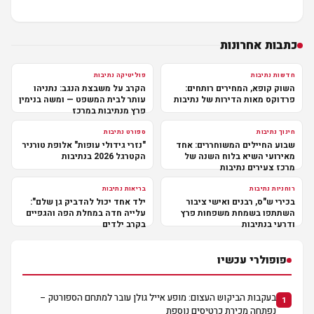
כתבות אחרונות
חדשות נתיבות
פוליטיקה נתיבות
השוק קופא, המחירים רותחים:
הקרב על משבצת הנגב: נתניהו
פרדוקס מאות הדירות של נתיבות
עותר לבית המשפט — ומשה בנימין
פרץ מנתיבות במרכז
חינוך נתיבות
ספורט נתיבות
שבוע החיילים המשוחררים: אחד
"נזרי גידולי עופות" אלופת טורניר
מאירועי השיא בלוח השנה של
הקטרגל 2026 בנתיבות
מרכז צעירים נתיבות
רוחניות נתיבות
בריאות נתיבות
בכירי ש"ס, רבנים ואישי ציבור
ילד אחד יכול להדביק גן שלם":
השתתפו בשמחת משפחות פרץ
עלייה חדה במחלת הפה והגפיים
ודרעי בנתיבות
בקרב ילדים
פופולרי עכשיו
בעקבות הביקוש העצום: מופע אייל גולן עובר למתחם הספורטק –
1
נפתחה מכירת כרטיסים נוספת