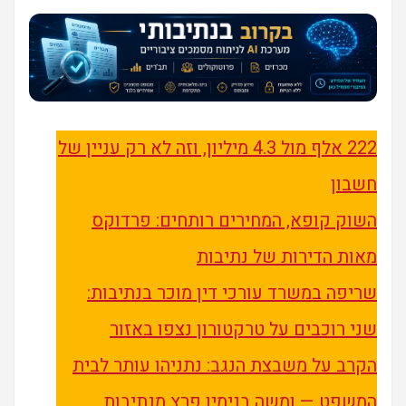
222 אלף מול 4.3 מיליון, וזה לא רק עניין של
חשבון
השוק קופא, המחירים רותחים: פרדוקס
מאות הדירות של נתיבות
שריפה במשרד עורכי דין מוכר בנתיבות:
שני רוכבים על טרקטורון נצפו באזור
הקרב על משבצת הנגב: נתניהו עותר לבית
המשפט — ומשה בנימין פרץ מנתיבות