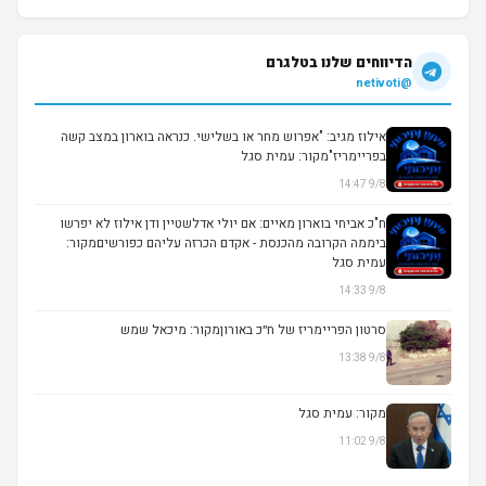
הדיווחים שלנו בטלגרם
@netivoti
אילוז מגיב: "אפרוש מחר או בשלישי. כנראה בוארון במצב קשה
בפריימריז"מקור: עמית סגל
9/8 14:47
ח"כ אביחי בוארון מאיים: אם יולי אדלשטיין ודן אילוז לא יפרשו
ביממה הקרובה מהכנסת - אקדם הכרזה עליהם כפורשיםמקור:
עמית סגל
9/8 14:33
סרטון הפריימריז של ח״כ באורוןמקור: מיכאל שמש
9/8 13:38
▶
מקור: עמית סגל
9/8 11:02
▶