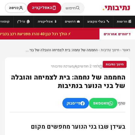
נתיבותי
.
האפליקציה
חיפוש
כניסה
📰 חדשות
🔧 בעלי מקצוע
💼 דרושים
📱 אפליקציה
🏠 נדל"ן
קופונים
⚡ הולך רגל כבן 40 נהרג מפגיעת רכב בכביש 25 סמוך לצומת הנשיא, מתנדבי זק"א פועלו בזירה
דיווחים אחרונים
ראשי
›
חינוך נתיבות
›
החממה של נחמה: בית לצמיחה והובלה של בני ...
חינוך נתיבות
לפני 2 חודשים
מערכת נתיבותי
חינוך נתיבות
החממה של נחמה: בית לצמיחה והובלה
של בני הנוער בנתיבות
שתף:
וואטסאפ
פייסבוק
בעידן שבו בני הנוער מחפשים מקום