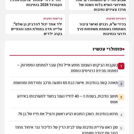
שבוע החיילים המשוחררים: אחד
"נזרי גידולי עופות" אלופת טורניר
מאירועי השיא בלוח השנה של
הקטרגל 2026 בנתיבות
מרכז צעירים נתיבות
רוחניות נתיבות
בריאות נתיבות
בכירי ש"ס, רבנים ואישי ציבור
ילד אחד יכול להדביק גן שלם":
השתתפו בשמחת משפחות פרץ
עלייה חדה במחלת הפה והגפיים
ודרעי בנתיבות
בקרב ילדים
פופולרי עכשיו
בעקבות הביקוש העצום: מופע אייל גולן עובר למתחם הספורטק –
1
נפתחה מכירת כרטיסים נוספת
תאונה קשה בנתיבות: אישה כבת 65 נפגעה מרכב ומורדמת ומונשמת
2
תושב נתיבות, בשנות ה – 40 לחייו נעצר בחשד למעורבותו באירוע
3
אמש
מרגש בנתיבות: השכן החובש הגיע ראשון והציל את חייו של בן 76
4
סגן ראש עיריית נתיבות עתר לבית הדין של הליכוד נגד איחוד מחוז
5
הנגב עם יהודה ושומרון