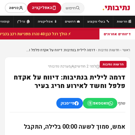
נתיבותי
.
האפליקציה
חיפוש
כניסה
📰 חדשות
🔧 בעלי מקצוע
💼 דרושים
📱 אפליקציה
🏠 נדל"ן
קופונים
⚡ הולך רגל כבן 40 נהרג מפגיעת רכב בכביש 25 סמוך לצומת הנשיא, מתנדבי זק"א פועלו בזירה
דיווחים אחרונים
ראשי
›
חדשות נתיבות
›
דרמה לילית בנתיבות: דיווח על אקדח פלפל ו...
חדשות נתיבות
לפני 2 חודשים
מערכת נתיבותי
חדשות נתיבות
דרמה לילית בנתיבות: דיווח על אקדח
פלפל וחשד לאירוע חריג בעיר
שתף:
וואטסאפ
פייסבוק
1
אמש, סמוך לשעה 00:00 בלילה, התקבל