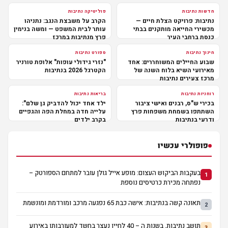
חדשות נתיבות
פוליטיקה נתיבות
נתיבות: פרויקט הצלת חיים —
הקרב על משבצת הנגב: נתניהו
מכשירי החייאה מותקנים בבתי
עותר לבית המשפט — ומשה בנימין
כנסת ברחבי העיר
פרץ מנתיבות במרכז
חינוך נתיבות
ספורט נתיבות
שבוע החיילים המשוחררים: אחד
"נזרי גידולי עופות" אלופת טורניר
מאירועי השיא בלוח השנה של
הקטרגל 2026 בנתיבות
מרכז צעירים נתיבות
רוחניות נתיבות
בריאות נתיבות
בכירי ש"ס, רבנים ואישי ציבור
ילד אחד יכול להדביק גן שלם":
השתתפו בשמחת משפחות פרץ
עלייה חדה במחלת הפה והגפיים
ודרעי בנתיבות
בקרב ילדים
פופולרי עכשיו
בעקבות הביקוש העצום: מופע אייל גולן עובר למתחם הספורטק –
1
נפתחה מכירת כרטיסים נוספת
תאונה קשה בנתיבות: אישה כבת 65 נפגעה מרכב ומורדמת ומונשמת
2
תושב נתיבות, בשנות ה – 40 לחייו נעצר בחשד למעורבותו באירוע
3