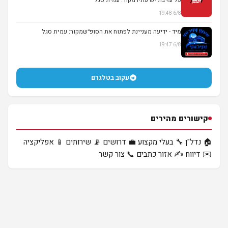
6/8 19:48
מיד - ידיעה מעניינת לפתוח את הסופ״שמקור: עמית סגל
6/8 19:47
עקוב בטלגרם
קישורים מהירים
🏠 נדל"ן
🔧 בעלי מקצוע
💼 דרושים
📡 שירותים
📱 אפליקציה
✉️ דיווח
✍️ אזור כתבים
📞 צור קשר