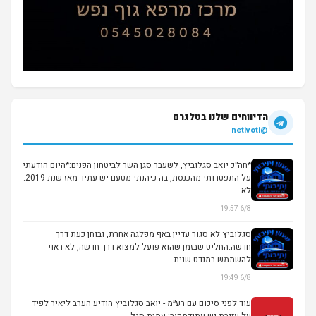
הדיווחים שלנו בטלגרם
@netivoti
*חה״כ יואב סגלוביץ, לשעבר סגן השר לביטחון הפנים:*היום הודעתי
על התפטרותי מהכנסת, בה כיהנתי מטעם יש עתיד מאז שנת 2019.
לא...
6/8 19:57
סגלוביץ לא סגור עדיין באף מפלגה אחרת, ובוחן כעת דרך
חדשה.החליט שבזמן שהוא פועל למצוא דרך חדשה, לא ראוי
להשתמש במנדט שנית...
6/8 19:49
עוד לפני סיכום עם רע״מ - יואב סגלוביץ הודיע הערב ליאיר לפיד
על עזיבת יש עתידמקור: עמית סגל