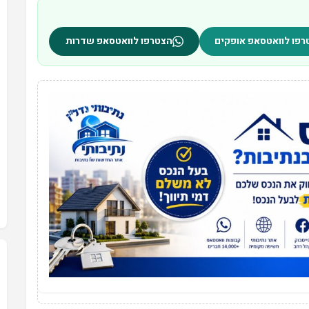
רפו לוואטסאפ אופקים
הצטרפו לוואטסאפ שדרות