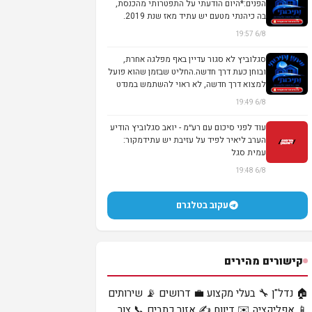
הפנים:*היום הודעתי על התפטרותי מהכנסת,
בה כיהנתי מטעם יש עתיד מאז שנת 2019.
לא...
6/8 19:57
סגלוביץ לא סגור עדיין באף מפלגה אחרת,
ובוחן כעת דרך חדשה.החליט שבזמן שהוא פועל
למצוא דרך חדשה, לא ראוי להשתמש במנדט
שנית...
6/8 19:49
עוד לפני סיכום עם רע״מ - יואב סגלוביץ הודיע
הערב ליאיר לפיד על עזיבת יש עתידמקור:
עמית סגל
6/8 19:48
עקוב בטלגרם
קישורים מהירים
🏠 נדל"ן
🔧 בעלי מקצוע
💼 דרושים
📡 שירותים
📱 אפליקציה
✉️ דיווח
✍️ אזור כתבים
📞 צור