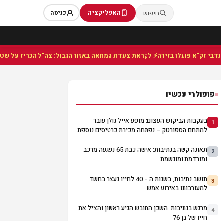
האפליקציה
חיפוש
כניסה
⚡ לקראת צעדת המחאה באזור הגבול: צה"ל הכריז על שטח צבאי
פופולרי עכשיו
בעקבות הביקוש העצום: מופע אייל גולן עובר
1
למתחם הספורטק – נפתחה מכירת כרטיסים נוספת
תאונה קשה בנתיבות: אישה כבת 65 נפגעה מרכב
2
ומורדמת ומונשמת
תושב נתיבות, בשנות ה – 40 לחייו נעצר בחשד
3
למעורבותו באירוע אמש
מרגש בנתיבות: השכן החובש הגיע ראשון והציל את
4
חייו של בן 76