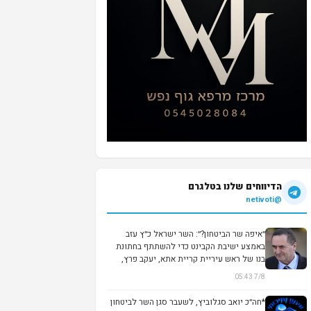
הדיווחים שלנו בטלגרם
@netivoti
״איפה שר הביטחון?״: השר ישראל כ״ץ עזב
באמצע ישיבת הקבינט כדי להשתתף בחתונת
בנו של ראש עיריית קריית אתא, יעקב פרץ,
המזוהה...
7/8 05:43
*חה״כ יואב סגלוביץ, לשעבר סגן השר לביטחון