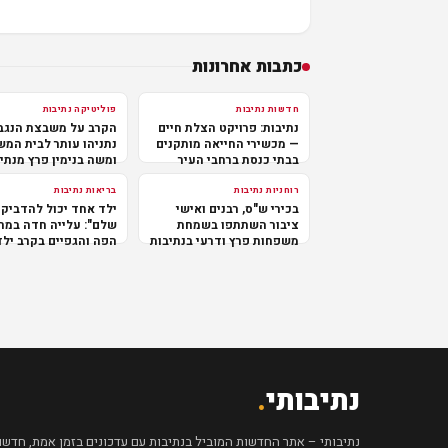
כתבות אחרונות
חדשות נתיבות
פוליטיקה נתיבות
נתיבות: פרויקט הצלת חיים
הקרב על משבצת הנגב
— מכשירי החייאה מותקנים
נתניהו עותר לבית המ
בבתי כנסת ברחבי העיר
ומשה בנימין פרץ מנתי
במרכז
רוחניות נתיבות
בריאות נתיבות
בכירי ש"ס, רבנים ואישי
ילד אחד יכול להדביק 
ציבור השתתפו בשמחת
שלם": עלייה חדה במח
משפחות פרץ ודרעי בנתיבות
הפה והגפיים בקרב ילד
נתיבותי
.
נתיבותי – אתר החדשות המוביל בנתיבות עם עדכונים בזמן אמת, חדשות 