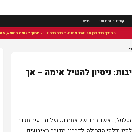
קופונים נתיבותי
ערים
⚡ הולך רגל כבן 40 נהרג מפגיעת רכב בכביש 25 סמוך לצומת הנשיא, מתנדבי זק"א פועלו בזירה
ל ...
בות: ניסיון להטיל אימה – אך
ומטלטל, כאשר הרב של אחת הקהילות בעיר חשף
פיו וכלפי הקהילה. לדבריו, מדובר באירועים