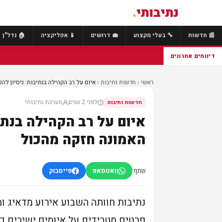
נתיבותי
.
📰 חדשות
🔧 בעלי מקצוע
💼 דרושים
📱 אפליקציה
🏠 נדל"ן
דיווחים אחרונים
ראשי
›
חדשות נתיבות
›
איום על רב הקהילה בנתיבות: ניסיון להטי
לפני 2 שנים
מערכת נתיבותי
חדשות נתיבות
איום על רב הקהילה בנתי
האמונה חזקה מהכול
שתף:
וואטסאפ
פייסבוק
נתיבות חוותה השבוע אירוע מדאיג 
פרטים מטרידים על איומים ישירים כל