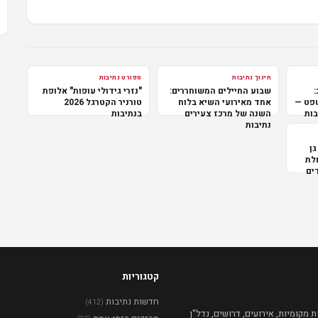
חינוך נתיבות
ספורט נתיבות
:
שבוע החיילים המשוחררים:
"נזרי גידולי עופות" אלופת
שפט —
אחד מאירועי השיא בלוח
טורניר הקטרגל 2026
בות
השנה של מרכז צעירים
בנתיבות
נתיבות
גן
לת
ים
קטגוריות
חדשות נתיבות
(412)
מקומיות, אירועים, דרושים, נדל"ן