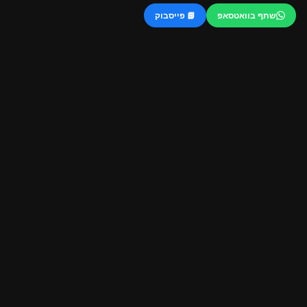
שתף בוואטסאפ
📘 פייסבוק