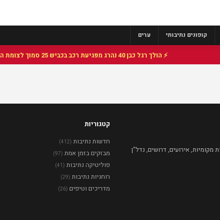
קופונים נתיבותי
ערים
⚡ הולך רגל כבן 40 נהרג מפגיעת רכב בכביש 25 סמוך לצומת הנשיא, מתנדבי זק"א פועלו בזירה
קטגוריות
חדשות נתיבות
(412)
מקומיות, אירועים, דרושים, נדל"ן
מבזקים בזמן אמת
(97)
פוליטיקה נתיבות
(41)
רוחניות נתיבות
(29)
מדריכים וטיפים
(26)