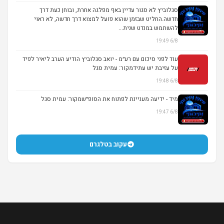
סגלוביץ לא סגור עדיין באף מפלגה אחרת, ובוחן כעת דרך
חדשה.החליט שבזמן שהוא פועל למצוא דרך חדשה, לא ראוי
להשתמש במנדט שנית...
6/8 19:49
עוד לפני סיכום עם רע״מ - יואב סגלוביץ הודיע הערב ליאיר לפיד
על עזיבת יש עתידמקור: עמית סגל
6/8 19:48
מיד - ידיעה מעניינת לפתוח את הסופ״שמקור: עמית סגל
6/8 19:47
עקוב בטלגרם