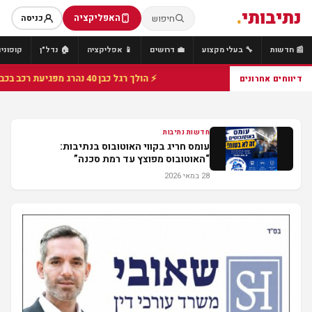
נתיבותי
.
האפליקציה
חיפוש
כניסה
📰 חדשות
🔧 בעלי מקצוע
💼 דרושים
📱 אפליקציה
🏠 נדל"ן
קופונים
⚡ הולך רגל כבן 40 נהרג מפגיעת רכב בכביש 25 סמוך לצומת הנשיא, מתנדבי זק"א פועלו בזירה
דיווחים אחרונים
חדשות נתיבות
עומס חריג בקווי האוטובוס בנתיבות:
“האוטובוס מפוצץ עד רמת סכנה”
28 במאי 2026