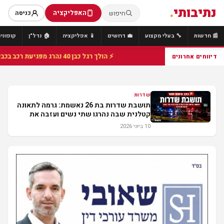
נתיבותי
.
האפליקציה
חיפוש
כניסה
📰 חדשות
🔧 בעלי מקצוע
💼 דרושים
📱 אפליקציה
🏠 נדל"ן
קופונים
⚡ הולך רגל כבן 40 נהרג מפגיעת רכב בכביש 25 סמוך לצומת הנשיא, מתנדבי זק"א פועלו בזירה
דיווחים אחרונים
שדרות
תושבת שדרות בת 26 נאשמת: גרמה לתאונה
קטלנית שבה נהרגו שתי נשים ועזבה את
הזירה
10 ביוני 2026