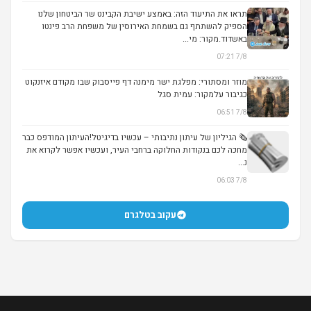
תראו את התיעוד הזה: באמצע ישיבת הקבינט שר הביטחון שלנו
הספיק להשתתף גם בשמחת האירוסין של משפחת הרב פינטו
באשדוד.מקור: מי...
▶
7/8 07:21
מוזר ומסתורי: מפלגת ישר מימנה דף פייסבוק שבו מקודם איזנקוט
כגיבור עלמקור: עמית סגל
7/8 06:51
🗞️ הגיליון של עיתון נתיבותי – עכשיו בדיגיטל!העיתון המודפס כבר
מחכה לכם בנקודות החלוקה ברחבי העיר, ועכשיו אפשר לקרוא את
נ...
7/8 06:03
עקוב בטלגרם