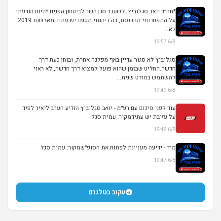
*חה״כ יואב סגלוביץ, לשעבר סגן השר לביטחון הפנים:*היום הודעתי
על התפטרותי מהכנסת, בה כיהנתי מטעם יש עתיד מאז שנת 2019.
לא...
6/8 19:57
סגלוביץ לא סגור עדיין באף מפלגה אחרת, ובוחן כעת דרך
חדשה.החליט שבזמן שהוא פועל למצוא דרך חדשה, לא ראוי
להשתמש במנדט שנית...
6/8 19:49
עוד לפני סיכום עם רע״מ - יואב סגלוביץ הודיע הערב ליאיר לפיד
על עזיבת יש עתידמקור: עמית סגל
6/8 19:48
מיד - ידיעה מעניינת לפתוח את הסופ״שמקור: עמית סגל
6/8 19:47
עקוב בטלגרם