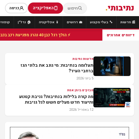
נתיבותי
.
האפליקציה
חיפוש
כניסה
📰 חדשות
🔧 בעלי מקצוע
💼 דרושים
📱 אפליקציה
🏠 נדל"ן
קופונים
⚡ הולך רגל כבן 40 נהרג מפגיעת רכב בכביש 25 סמוך לצומת הנשיא, מתנדבי זק"א פועלו בזירה
דיווחים אחרונים
חדשות נתיבות
תעלומה בנתיבות: מי גונב את בלוני הגז
ברחבי העיר?
5 ביוני 2026
מבזקים בזמן אמת
מה קורה בלילות בנתיבות? גניבת קטנוע
ותיעוד חדש מעלים חשש לגל גניבות
12 באפריל 2026