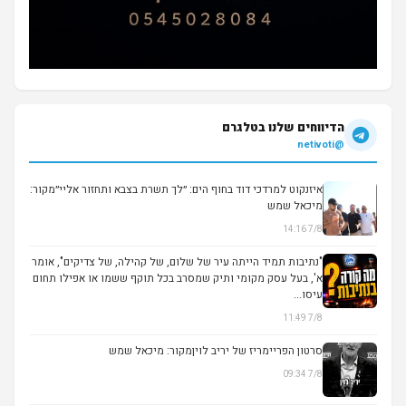
הדיווחים שלנו בטלגרם
@netivoti
איזנקוט למרדכי דוד בחוף הים: ״לך תשרת בצבא ותחזור אליי״מקור:
מיכאל שמש
7/8 14:16
▶
"נתיבות תמיד הייתה עיר של שלום, של קהילה, של צדיקים", אומר
א', בעל עסק מקומי ותיק שמסרב בכל תוקף ששמו או אפילו תחום
עיסו...
7/8 11:49
סרטון הפריימריז של יריב לויןמקור: מיכאל שמש
7/8 09:34