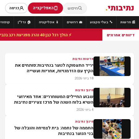
נתיבותי
.
האפליקציה
חיפוש
כניסה
📰 חדשות
🔧 בעלי מקצוע
💼 דרושים
📱 אפליקציה
🏠 נדל"ן
קופונים
⚡ הולך רגל כבן 40 נהרג מפגיעת רכב בכביש 25 סמוך לצומת הנשיא, מתנדבי זק"א פועלו בזירה
דיווחים אחרונים
חדשות נתיבות
יריד התעסוקה לנוער בנתיבות:פותחים את
הקיץ עם הזדמנויות, אחריות ועשייה
18 ביוני 2026
חינוך נתיבות
שבוע החיילים המשוחררים: אחד מאירועי
השיא בלוח השנה של מרכז צעירים נתיבות
4 ביוני 2026
חינוך נתיבות
החממה של נחמה: בית לצמיחה והובלה של
בני הנוער בנתיבות