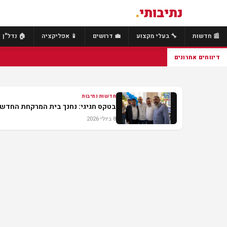
נתיבותי
.
📰 חדשות
🔧 בעלי מקצוע
💼 דרושים
📱 אפליקציה
🏠 נדל"ן
דיווחים אחרונים
חדשות נתיבות
בטקס חגיגי: נחנך בית המרקחת החדש 
8 ביולי 2026