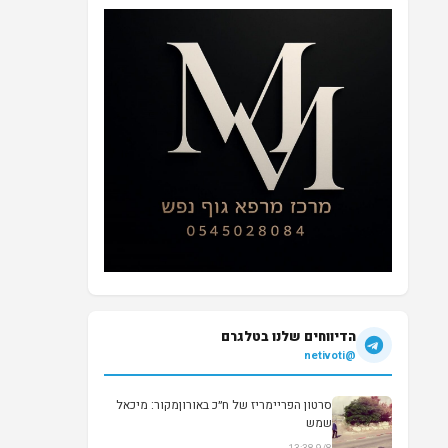
הדיווחים שלנו בטלגרם
@netivoti
סרטון הפריימריז של ח״כ באורוןמקור: מיכאל
שמש