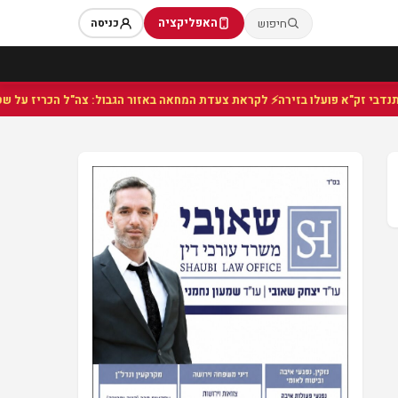
האפליקציה
חיפוש
כניסה
⚡ לקראת צעדת המחאה באזור הגבול: צה"ל הכריז על שטח צב