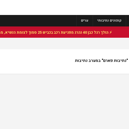
קופונים נתיבותי
ערים
⚡ הולך רגל כבן 40 נהרג מפגיעת רכב בכביש 25 סמוך לצומת הנשיא, מתנדבי זק"א פועלו בזירה
"נתיבות פארם" במערב נתיבות