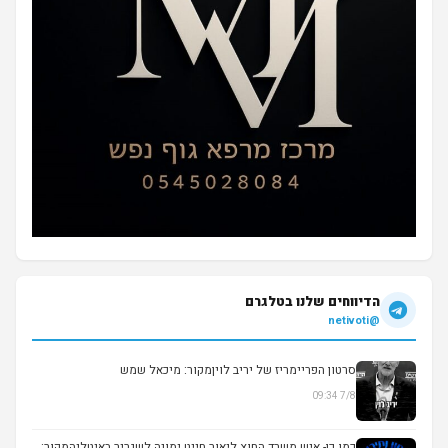
הדיווחים שלנו בטלגרם
@netivoti
סרטון הפריימריז של יריב לויןמקור: מיכאל שמש
7/8 09:34
▶
כמו כן- איש משרד החוץ ליאור חייט ימונה לשגריר באיטליהמקור: