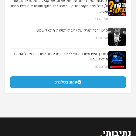
"נתיבות תמיד הייתה עיר של שלום, של קהילה, של צדיקים", אומר
א', בעל עסק מקומי ותיק שמסרב בכל תוקף ששמו או אפילו תחום
עיסו...
7/8 11:49
סרטון הפריימריז של יריב לויןמקור: מיכאל שמש
7/8 09:34
▶
כמו כן- איש משרד החוץ ליאור חייט ימונה לשגריר באיטליהמקור:
מיכאל שמש
7/8 09:30
עקוב בטלגרם
נתיבותי
.