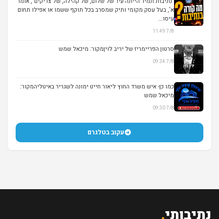
"נתיבות תמיד הייתה עיר של שלום, של קהילה, של צדיקים", אומר
א', בעל עסק מקומי ותיק שמסרב בכל תוקף ששמו או אפילו תחום
עיסו...
7/8 11:49
סרטון הפריימריז של יריב לויןמקור: מיכאל שמש
7/8 09:34
▶
כמו כן- איש משרד החוץ ליאור חייט ימונה לשגריר באיטליהמקור:
מיכאל שמש
7/8 09:30
עקוב בטלגרם
נתיבותי
.