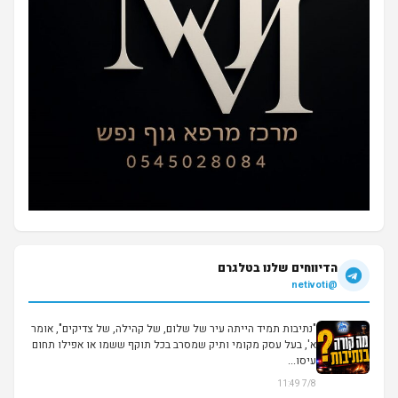
הדיווחים שלנו בטלגרם
@netivoti
"נתיבות תמיד הייתה עיר של שלום, של קהילה, של צדיקים", אומר
א', בעל עסק מקומי ותיק שמסרב בכל תוקף ששמו או אפילו תחום
עיסו...
7/8 11:49