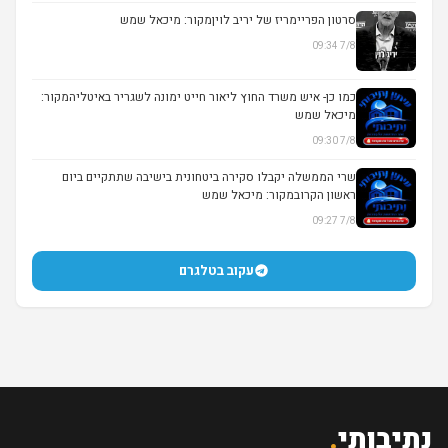
סרטון הפריימריז של יריב לויןמקור: מיכאל שמש
7/8 09:34
▶
כמו כן- איש משרד החוץ ליאור חייט ימונה לשגריר באיטליהמקור:
מיכאל שמש
7/8 09:30
שרי הממשלה יקבלו סקירה ביטחונית בישיבה שתתקיים ביום
ראשון הקרובמקור: מיכאל שמש
7/8 09:27
עקוב בטלגרם
נתיבותי
.