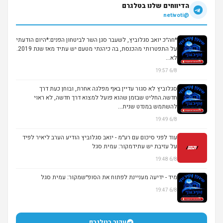
הדיווחים שלנו בטלגרם
@netivoti
*חה״כ יואב סגלוביץ, לשעבר סגן השר לביטחון הפנים:*היום הודעתי
על התפטרותי מהכנסת, בה כיהנתי מטעם יש עתיד מאז שנת 2019.
לא...
6/8 19:57
סגלוביץ לא סגור עדיין באף מפלגה אחרת, ובוחן כעת דרך
חדשה.החליט שבזמן שהוא פועל למצוא דרך חדשה, לא ראוי
להשתמש במנדט שנית...
6/8 19:49
עוד לפני סיכום עם רע״מ - יואב סגלוביץ הודיע הערב ליאיר לפיד
על עזיבת יש עתידמקור: עמית סגל
6/8 19:48
מיד - ידיעה מעניינת לפתוח את הסופ״שמקור: עמית סגל
6/8 19:47
עקוב בטלגרם