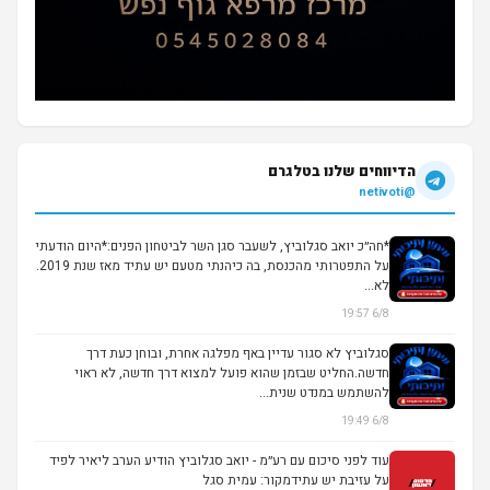
הדיווחים שלנו בטלגרם
@netivoti
*חה״כ יואב סגלוביץ, לשעבר סגן השר לביטחון הפנים:*היום הודעתי
על התפטרותי מהכנסת, בה כיהנתי מטעם יש עתיד מאז שנת 2019.
לא...
6/8 19:57
סגלוביץ לא סגור עדיין באף מפלגה אחרת, ובוחן כעת דרך
חדשה.החליט שבזמן שהוא פועל למצוא דרך חדשה, לא ראוי
להשתמש במנדט שנית...
6/8 19:49
עוד לפני סיכום עם רע״מ - יואב סגלוביץ הודיע הערב ליאיר לפיד
על עזיבת יש עתידמקור: עמית סגל