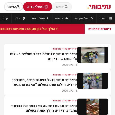
נתיבותי
.
האפליקציה
חיפוש
כניסה
📰 חדשות
🔧 בעלי מקצוע
💼 דרושים
📱 אפליקציה
🏠 נדל"ן
קופונים
⚡ הולך רגל כבן 40 נהרג מפגיעת רכב בכביש 25 סמוך לצומת הנשיא, מתנדבי זק"א פועלו בזירה
דיווחים אחרונים
ידידים סניף נתיבות
נתיבות: תינוקת ננעלה ברכב וחולצה בשלום
ע"י מתנדבי ידידים
16 ביוני 2026
ידידים סניף נתיבות
נתיבות: תינוק ננעל בשגגה ברכב, מתנדבי
ידידים חילצו אותו בשלום ״האבא התרגש
מהמהירות, צילם ושיתף את המשפחה״
15 ביוני 2026
ידידים סניף נתיבות
נתיבות: טבעת נתקעה באצבעה של גברת –
מתנדב ידידים חילץ אותה בשלום